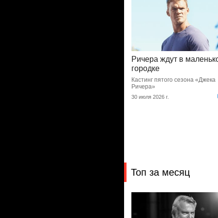
Ричера ждут в маленьк
городке
Кастинг пятого сезона «Джека
Ричера»
30 июля 2026 г.
Топ за месяц