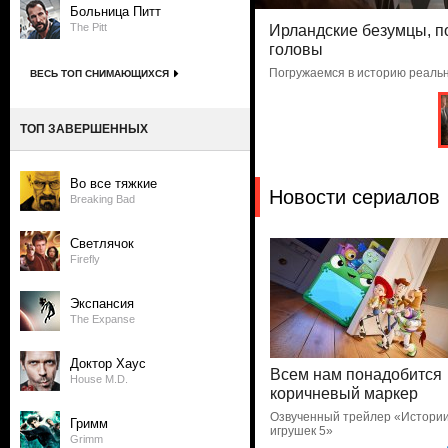
Больница Питт
The Pitt
Ирландские безумцы, 
головы
Погружаемся в историю реаль
ВЕСЬ ТОП СНИМАЮЩИХСЯ
ТОП ЗАВЕРШЕННЫХ
Во все тяжкие
Новости сериалов
Breaking Bad
Светлячок
Firefly
Экспансия
The Expanse
Доктор Хаус
Всем нам понадобится
House M.D.
коричневый маркер
Озвученный трейлер «Истори
Гримм
игрушек 5»
Grimm