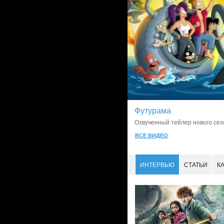
Футурама
Озвученный тейлер нового сезо
ВСЕ ВИДЕО
ИНТЕРВЬЮ
СТАТЬИ
К