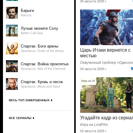
05 августа 2026 г.
Барыги
Narcos
Лучше звоните Солу
Better Call Saul
Спартак: Боги арены
Царь Итаки вернется с
Spartacus: Gods of the Arena
местью
Озвученный трейлер «Одиссе
Спартак: Война проклятых
Spartacus: War of the Damned
04 августа 2026 г.
Спартак: Кровь и песок
Spartacus: Blood and Sand
ВЕСЬ ТОП ЗАВЕРШЕННЫХ
Угадайте кадр из сериа
ВСЕ СЕРИАЛЫ
Игра на LostFilm
02 августа 2026 г.