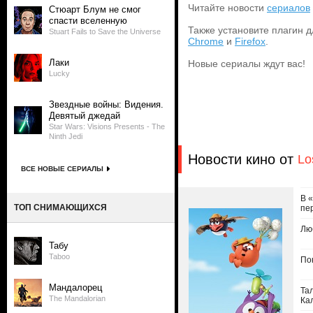
Читайте новости
сериалов
Стюарт Блум не смог
спасти вселенную
Также установите плагин д
Stuart Fails to Save the Universe
Chrome
и
Firefox
.
Лаки
Новые сериалы ждут вас!
Lucky
Звездные войны: Видения.
Девятый джедай
Star Wars: Visions Presents - The
Ninth Jedi
Новости кино от
Lo
ВСЕ НОВЫЕ СЕРИАЛЫ
В 
ТОП СНИМАЮЩИХСЯ
пе
Лю
Табу
Taboo
По
Мандалорец
Та
The Mandalorian
Ка