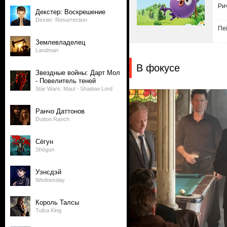
Ри
Декстер: Воскрешение
Dexter: Resurrection
Пе
Землевладелец
Landman
В фокусе
Звездные войны: Дарт Мол
- Повелитель теней
Star Wars: Maul - Shadow Lord
Ранчо Даттонов
Dutton Ranch
Сёгун
Shōgun
Уэнсдэй
Wednesday
Король Талсы
Tulsa King