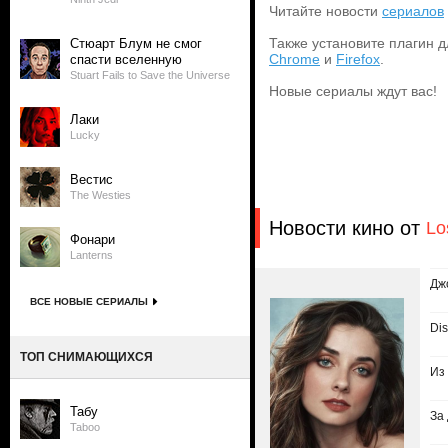
Читайте новости
сериалов
Также установите плагин д
Стюарт Блум не смог
Chrome
и
Firefox
.
спасти вселенную
Stuart Fails to Save the Universe
Новые сериалы ждут вас!
Лаки
Lucky
Вестис
The Westies
Новости кино от
Lo
Фонари
Lanterns
Дж
ВСЕ НОВЫЕ СЕРИАЛЫ
Di
ТОП СНИМАЮЩИХСЯ
Из
Табу
За
Taboo