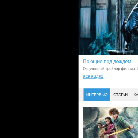
Футурама
Film.TV
Озвученный тейлер нового сезо
ВСЕ ВИДЕО
ИНТЕРВЬЮ
СТАТЬИ
К