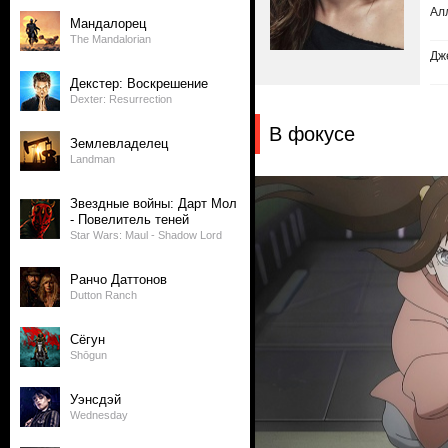
Ал
Мандалорец
The Mandalorian
Дж
Декстер: Воскрешение
Dexter: Resurrection
В фокусе
Землевладелец
Landman
Звездные войны: Дарт Мол
- Повелитель теней
Star Wars: Maul - Shadow Lord
Ранчо Даттонов
Dutton Ranch
Сёгун
Shōgun
Уэнсдэй
Wednesday
3