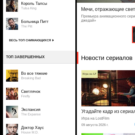
Король Талсы
Tulsa King
ердца
Когда на душе весна
 «Звездные войны: Видения. Девятый
Полка с кассетами: «Поющие 
Больница Питт
The Pitt
ВЕСЬ ТОП СНИМАЮЩИХСЯ
Новости сериалов
ТОП ЗАВЕРШЕННЫХ
Во все тяжкие
Breaking Bad
Светлячок
Firefly
Экспансия
Угадайте кадр из сериа
The Expanse
Игра на LostFilm
09 августа 2026 г.
Доктор Хаус
House M.D.