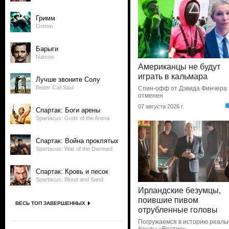
Гримм
Grimm
Барыги
Narcos
Американцы не будут
играть в кальмара
Лучше звоните Солу
Better Call Saul
Спин-офф от Дэвида Финчера
отменен
07 августа 2026 г.
Спартак: Боги арены
Spartacus: Gods of the Arena
Спартак: Война проклятых
Spartacus: War of the Damned
Спартак: Кровь и песок
Spartacus: Blood and Sand
Ирландские безумцы,
поившие пивом
ВЕСЬ ТОП ЗАВЕРШЕННЫХ
отрубленные головы
Погружаемся в историю реаль