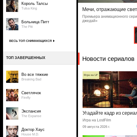
Король Талсы
Tulsa King
Мечи, отражающие свет
Премьера анимационного сери
джедай»
Больница Питт
The Pitt
ВЕСЬ ТОП СНИМАЮЩИХСЯ
Новости сериалов
ТОП ЗАВЕРШЕННЫХ
Во все тяжкие
Breaking Bad
Светлячок
Firefly
Экспансия
Угадайте кадр из сериа
The Expanse
Игра на LostFilm
09 августа 2026 г.
Доктор Хаус
House M.D.