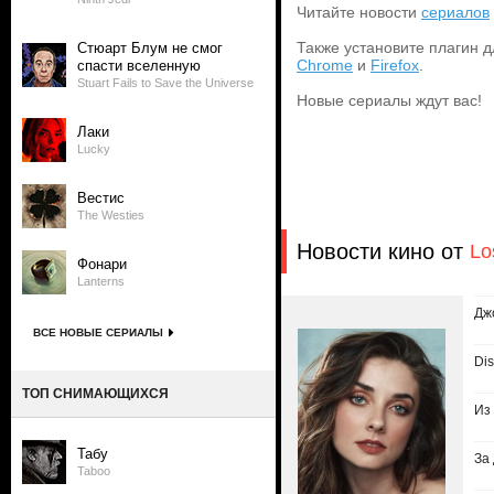
Читайте новости
сериалов
Также установите плагин д
Стюарт Блум не смог
Chrome
и
Firefox
.
спасти вселенную
Stuart Fails to Save the Universe
Новые сериалы ждут вас!
Лаки
Lucky
Вестис
The Westies
Новости кино от
Lo
Фонари
Lanterns
Дж
ВСЕ НОВЫЕ СЕРИАЛЫ
Di
ТОП СНИМАЮЩИХСЯ
Из
Табу
За
Taboo