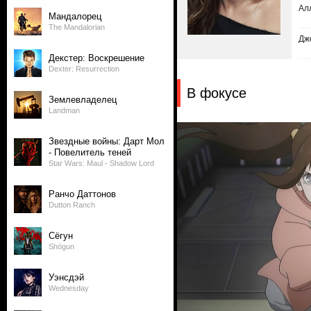
Ал
Мандалорец
The Mandalorian
Дж
Декстер: Воскрешение
Dexter: Resurrection
В фокусе
Землевладелец
Landman
Звездные войны: Дарт Мол
- Повелитель теней
Star Wars: Maul - Shadow Lord
Ранчо Даттонов
Dutton Ranch
Сёгун
Shōgun
Уэнсдэй
Wednesday