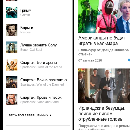
Гримм
Grimm
Барыги
Narcos
Американцы не будут
играть в кальмара
Лучше звоните Солу
Better Call Saul
Спин-офф от Дэвида Финчера
отменен
07 августа 2026 г.
Спартак: Боги арены
Spartacus: Gods of the Arena
Спартак: Война проклятых
Spartacus: War of the Damned
Спартак: Кровь и песок
Spartacus: Blood and Sand
Ирландские безумцы,
поившие пивом
ВЕСЬ ТОП ЗАВЕРШЕННЫХ
отрубленные головы
Погружаемся в историю реаль