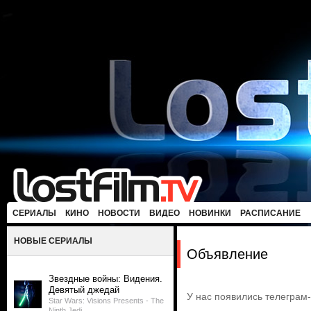
СЕРИАЛЫ
КИНО
НОВОСТИ
ВИДЕО
НОВИНКИ
РАСПИСАНИЕ
НОВЫЕ СЕРИАЛЫ
Объявление
Звездные войны: Видения.
Девятый джедай
У нас появились телеграм
Star Wars: Visions Presents - The
Ninth Jedi