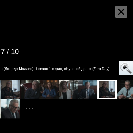
7 / 10
о (Джордж Маллен), 1 сезон 1 серия, «Нулевой день» (Zero Day)