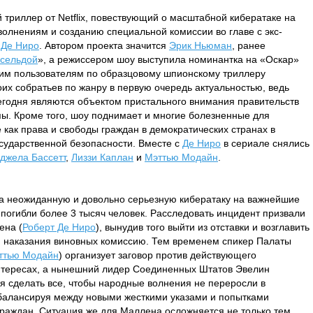
 триллер от Netflix, повествующий о масштабной кибератаке на
олнениям и созданию специальной комиссии во главе с экс-
 Де Ниро
. Автором проекта значится
Эрик Ньюман
, ранее
исельдой
», а режиссером шоу выступила номинантка на «Оскар»
шим пользователям по образцовому шпионскому триллеру
оих собратьев по жанру в первую очередь актуальностью, ведь
егодня являются объектом пристального внимания правительств
опы. Кроме того, шоу поднимает и многие болезненные для
 как права и свободы граждан в демократических странах в
осударственной безопасности. Вместе с
Де Ниро
в сериале снялись
джела Бассетт
,
Лиззи Каплан
и
Мэттью Модайн
.
ла неожиданную и довольно серьезную кибератаку на важнейшие
 погибли более 3 тысяч человек. Расследовать инцидент призвали
ена (
Роберт Де Ниро
), вынудив того выйти из отставки и возглавить
и наказания виновных комиссию. Тем временем спикер Палаты
ттью Модайн
) организует заговор против действующего
интересах, а нынешний лидер Соединенных Штатов Эвелин
ся сделать все, чтобы народные волнения не переросли в
балансируя между новыми жесткими указами и попытками
раждан. Ситуация же для Маллена осложняется не только тем,