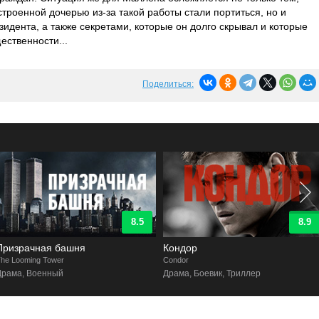
троенной дочерью из-за такой работы стали портиться, но и
дента, а также секретами, которые он долго скрывал и которые
ественности...
Поделиться:
8.5
8.9
Призрачная башня
Кондор
he Looming Tower
Condor
Драма, Военный
Драма, Боевик, Триллер