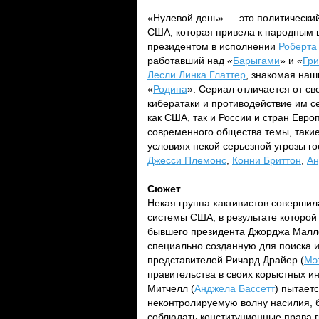
«Нулевой день» — это политический
США, которая привела к народным в
президентом в исполнении
Роберта
работавший над «
Барыгами
» и «
Гр
Лесли Линка Глаттер
, знакомая на
«
Родина
». Сериал отличается от св
кибератаки и противодействие им с
как США, так и России и стран Евр
современного общества темы, такие
условиях некой серьезной угрозы г
Джесси Племонс
,
Конни Бриттон
,
Ан
Сюжет
Некая группа хактивистов соверши
системы США, в результате которой
бывшего президента Джорджа Малл
специально созданную для поиска 
представителей Ричард Драйер (
Мэ
правительства в своих корыстных 
Митчелл (
Анджела Бассетт
) пытает
неконтролируемую волну насилия, 
соблюдать конституционные права г