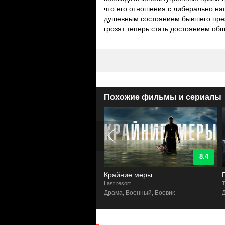
что его отношения с либерально нас
душевным состоянием бывшего прези
грозят теперь стать достоянием общ
Похожие фильмы и сериалы
9
8.4
ина
Крайние меры
land
Last resort
T
а, Детектив
Драма, Военный, Боевик