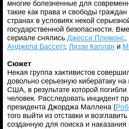
многие болезненные для современн
такие как права и свободы граждан
странах в условиях некой серьезно
государственной безопасности. Вм
сериале снялись
Джесси Племонс
,
Анджела Бассетт
,
Лиззи Каплан
и
М
Сюжет
Некая группа хактивистов соверши
довольно серьезную кибератаку н
США, в результате которой погибли
человек. Расследовать инцидент п
президента Джорджа Маллена (
Роб
того выйти из отставки и возглавит
созданную для поиска и наказания