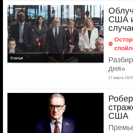
Облуч
США и
случа
Остор
спойл
Разбир
Статья
дня»
17 марта 2025 
Робер
страж
США
Премье