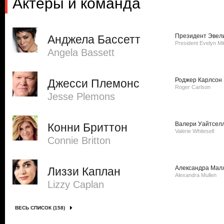
Актеры и команда
Президент Эвел
Анджела Бассетт
President Evelyn Mit
Angela Bassett
Роджер Карлсон
Джесси Племонс
Roger Carlson
Jesse Plemons
Валери Уайтсел
Конни Бриттон
Valerie Whitesell
Connie Britton
Александра Мал
Лиззи Каплан
Alexandra Mullen
Lizzy Caplan
ВЕСЬ СПИСОК (158)