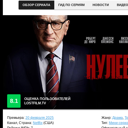
ОБЗОР СЕРИАЛА
ГИД ПО СЕРИЯМ
НОВОСТИ
ВИДЕ
ОЦЕНКА ПОЛЬЗОВАТЕЛЕЙ
8.1
LOSTFILM.TV
Премьера:
20 февраля 2025
Жанр:
Драма
,
Т
Канал, Страна:
Netflix
(США)
Тип:
Мини-сери