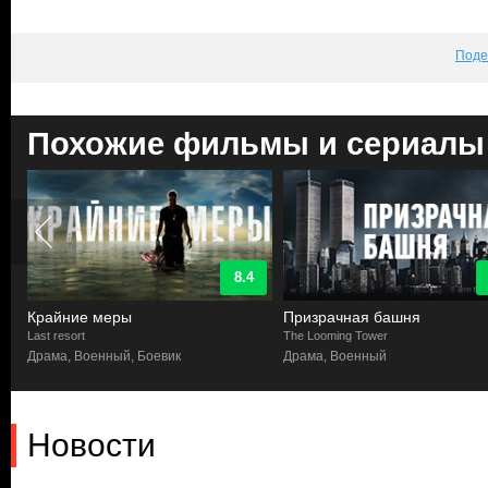
Поде
Похожие фильмы и сериалы
8.4
Крайние меры
Призрачная башня
Last resort
The Looming Tower
Драма, Военный, Боевик
Драма, Военный
Новости