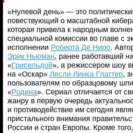
«Нулевой день» — это политический 
повествующий о масштабной кибер
которая привела к народным волне
специальной комиссии во главе с э
исполнении
Роберта Де Ниро
. Авто
Эрик Ньюман
, ранее работавший н
«
Грисельдой
», а режиссером шоу 
на «Оскар»
Лесли Линка Глаттер
, 
пользователям по образцовому шп
«
Родина
». Сериал отличается от св
жанру в первую очередь актуальнос
и противодействие им сегодня явл
пристального внимания правительст
России и стран Европы. Кроме того