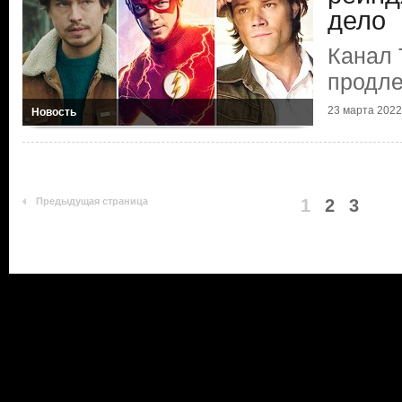
дело
Канал 
продле
23 марта 2022
Новость
Предыдущая страница
1
2
3