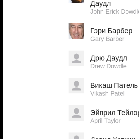
Даудл
John Erick Dowdl
Гэри Барбер
Gary Barber
Дрю Даудл
Drew Dowdle
Викаш Патель
Vikash Patel
Эйприл Тейло
April Taylor