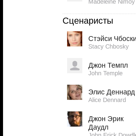
Madeleine Nimoy
Сценаристы
Стэйси Чбоск
Stacy Chbosky
Джон Темпл
John Temple
Элис Деннард
Alice Dennard
Джон Эрик
Даудл
John Erick Dowdl