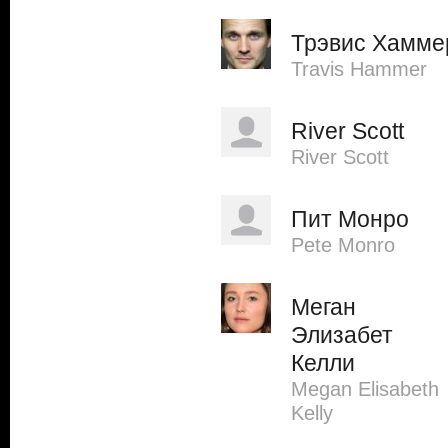
Трэвис Хамме
Travis Hammer
River Scott
River Scott
Пит Монро
Pete Monro
Меган
Элизабет
Келли
Megan Elisabeth
Kelly