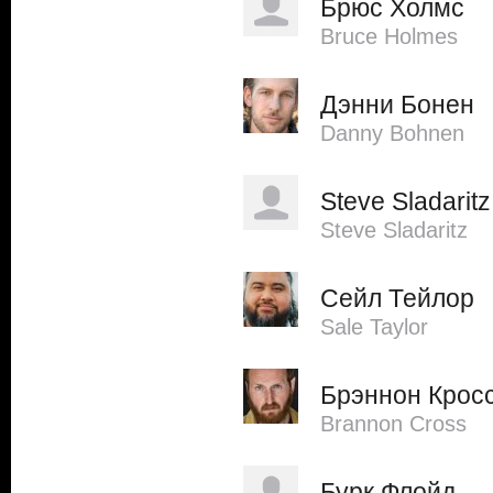
Брюс Холмс
Bruce Holmes
Дэнни Бонен
Danny Bohnen
Steve Sladaritz
Steve Sladaritz
Сейл Тейлор
Sale Taylor
Брэннон Крос
Brannon Cross
Бурк Флойд