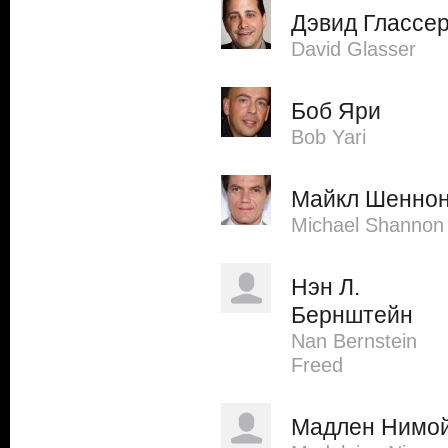
Дэвид Глассе
David Glasser
Боб Яри
Bob Yari
Майкл Шенно
Michael Shannon
Нэн Л.
Бернштейн
Nan Bernstein
Freed
Мадлен Нимо