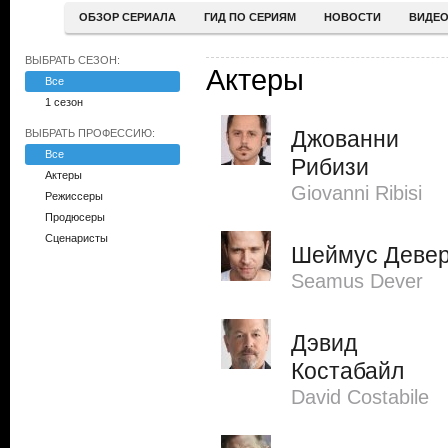
ОБЗОР СЕРИАЛА
ГИД ПО СЕРИЯМ
НОВОСТИ
ВИДЕ
ВЫБРАТЬ СЕЗОН:
Актеры
Все
1 сезон
Джованни
ВЫБРАТЬ ПРОФЕССИЮ:
Все
Рибизи
Актеры
Giovanni Ribisi
Режиссеры
Продюсеры
Сценаристы
Шеймус Деве
Seamus Dever
Дэвид
Костабайл
David Costabile