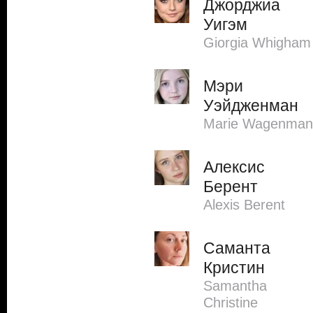
Джорджиа
Уигэм
Giorgia Whigham
Мэри
Уэйдженман
Marie Wagenman
Алексис
Берент
Alexis Berent
Саманта
Кристин
Samantha
Christine