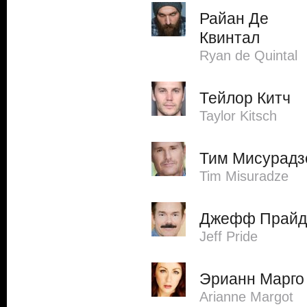
Райан Де
Квинтал
Ryan de Quintal
Тейлор Китч
Taylor Kitsch
Тим Мисурадз
Tim Misuradze
Джефф Прайд
Jeff Pride
Эрианн Марго
Arianne Margot