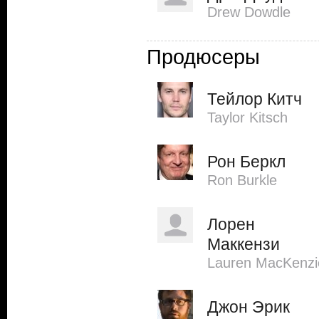
Drew Dowdle
Продюсеры
Тейлор Китч
Taylor Kitsch
Рон Беркл
Ron Burkle
Лорен
Маккензи
Lauren MacKenzi
Джон Эрик