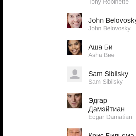
Tony Robinette
John Belovosk
John Belovosky
Аша Би
Asha Bee
Sam Sibilsky
Sam Sibilsky
Эдгар
Дамэйтиан
Edgar Damatian
Крис Бильсма