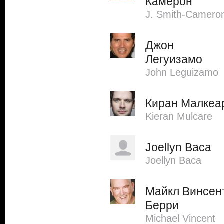
Камерон
J. Smith-Camero
Джон
Легуизамо
John Leguizamo
Киран Малкеа
Kieran Mulcare
Joellyn Baca
Joellyn Baca
Майкл Винсен
Берри
Michael Vincent