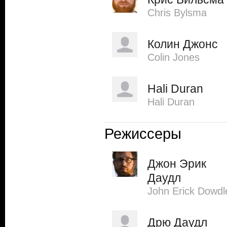
Chris Bylsma
Колин Джонс
Colin Jones
Hali Duran
Hali Duran
Режиссеры
Джон Эрик
Даудл
John Erick Dowdl
Дрю Даудл