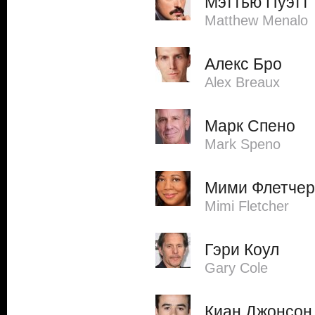
Мэттью Пуэтт
Matthew Menalo
Алекс Бро
Alex Breaux
Марк Спено
Mark Speno
Мими Флетчер
Mimi Fletcher
Гэри Коул
Gary Cole
Киан Джонсон