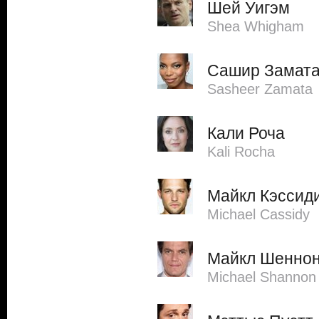
Шей Уигэм
Shea Whigham
Сашир Замат
Sasheer Zamata
Кали Роча
Kali Rocha
Майкл Кэссид
Michael Cassidy
Майкл Шенно
Michael Shannon