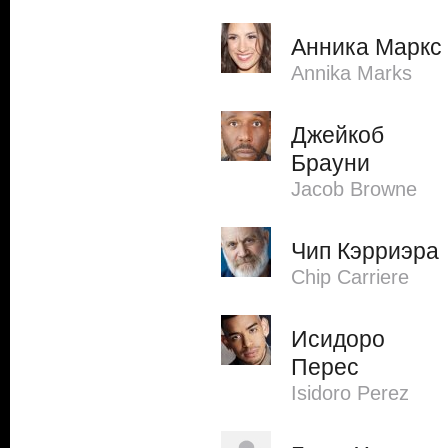
Анника Маркс
Annika Marks
Джейкоб
Брауни
Jacob Browne
Чип Кэрриэра
Chip Carriere
Исидоро
Перес
Isidoro Perez