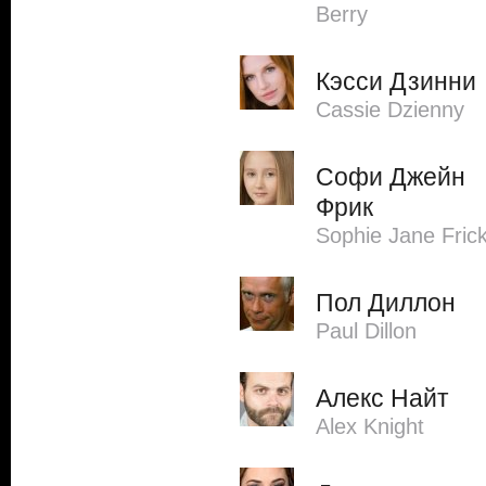
Berry
Кэсси Дзинни
Cassie Dzienny
Софи Джейн
Фрик
Sophie Jane Fric
Пол Диллон
Paul Dillon
Алекс Найт
Alex Knight