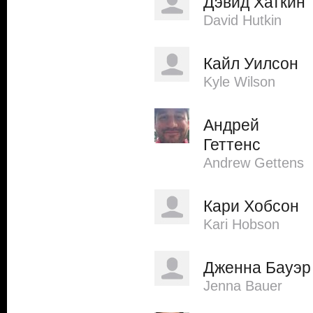
Дэвид Хаткин
David Hutkin
Кайл Уилсон
Kyle Wilson
Андрей
Геттенс
Andrew Gettens
Кари Хобсон
Kari Hobson
Дженна Бауэр
Jenna Bauer