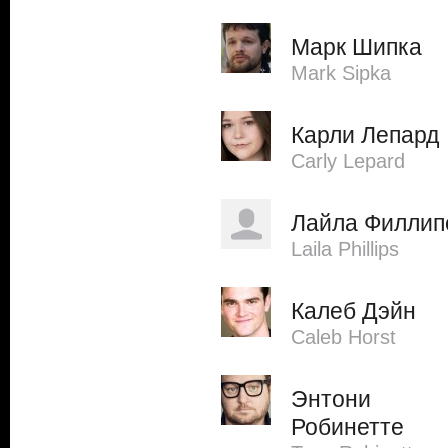
Марк Шипка
Mark Sipka
Карли Лепард
Carly Lepard
Лайла Филлип
Laila Phillips
Калеб Дэйн
Caleb Horst
Энтони
Робинетте