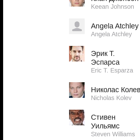
Keean Johnson
Angela Atchley
Angela Atchley
Эрик Т.
Эспарса
Eric T. Esparza
Николас Коле
Nicholas Kolev
Стивен
Уильямс
Steven Williams