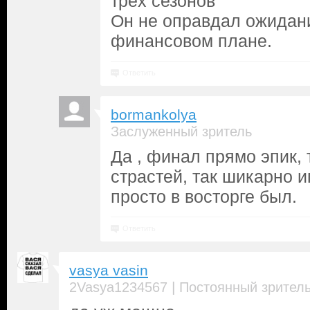
трёх сезонов
Он не оправдал ожидан
финансовом плане.
Ответить
bormankolya
Заслуженный зритель
Да , финал прямо эпик, 
страстей, так шикарно и
просто в восторге был.
Ответить
vasya vasin
|
2Vasya1234567
Постоянный зрител