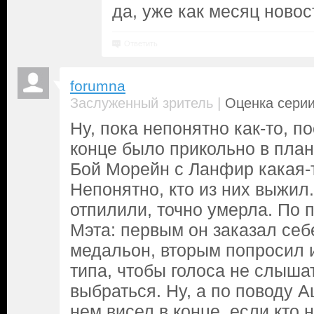
да, уже как месяц новос
Ответить
forumna
|
Заслуженный зритель
Оценка серии
Ну, пока непонятно как-то, п
конце было прикольно в план
Бой Морейн с Ланфир какая-т
Непонятно, кто из них выжил
отпилили, точно умерла. По 
Мэта: первым он заказал себ
медальон, вторым попросил и
типа, чтобы голоса не слыша
выбраться. Ну, а по поводу А
нем висел в конце, если кто 