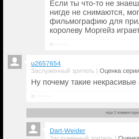
Если ты что-то не знаешь
нигде не снимаются, мог
фильмографию для при
королеву Моргейз играе
Ответить
u2657654
|
Заслуженный зритель
Оценка серии
Ну почему такие некрасивые 
Ответить
еще 2 комментари
Dart-Weider
|
Заслуженный зритель
Оценка