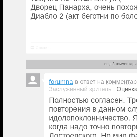
Дворец Панарха, очень похож
Диабло 2 (акт беготни по боло
Ответить
еще 3 комментари
forumna
в ответ на
комментар
|
Заслуженный зритель
Оценка
Полностью согласен. Тр
повторения в данном слу
идолопоклонничество. 
когда надо точно повтор
Достоевского. Но мир ф