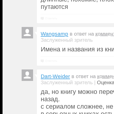
путаются
Ответить
Wangsamp
в ответ на
коммен
Заслуженный зритель
Имена и названия из кни
Ответить
Dart-Weider
в ответ на
комме
|
Заслуженный зритель
Оценка
да, но книгу можно пере
назад.
с сериалом сложнее, не 
в серьезных книхах ест