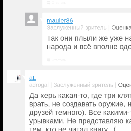
Ответить
mauler86
|
Заслуженный зритель
Оценка
Так они плыли же уже н
народа и всё вполне од
Ответить
aL
|
|
adrogal
Заслуженный зритель
Оцен
Да херь какая-то, где три кля
врать, не создавать оружие, 
друзей темного). Все какими-
урывками. Не представляю ка
тем, кто не читал книгу.. (