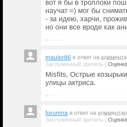
вот я бы в троллоки пош
научат =) мог бы снимат
- за идею, харчи, прожи
но они все вроде как ан
Ответить
mauler86
в ответ на
коммента
|
Заслуженный зритель
Оценка
Misfits, Острые козырьк
улицы актриса.
Ответить
forumna
в ответ на
комментар
|
Заслуженный зритель
Оценка