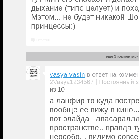
дыхание (типо целует) и похо
Мэтом... не будет никакой Ш
принцессы:)
Ответить
еще 3 комментари
vasya vasin
в ответ на
комме
|
2Vasya1234567
Постоянный з
из 10
а ланфир то куда востр
вообще ее вижу в кино..
вот элайда - авасараллл
пространстве.. правда т
неособо... видимо совсе