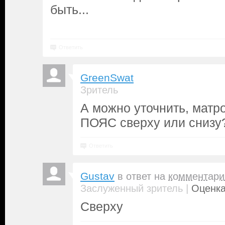
быть...
Ответить
GreenSwat
Зритель
А можно уточнить, матр
ПОЯС сверху или снизу?
Ответить
Gustav
в ответ на
комментари
|
Заслуженный зритель
Оценка
Сверху