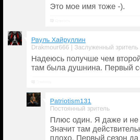
Это мое имя тоже -).
Ответить
Рауль Хайруллин
|
Drakmour666
Заслуженный зритель
Надеюсь получше чем второй
там была душнина. Первый с
Ответить
Patriotism131
Постоянный зритель
Плюс один. Я даже и не 
Значит там действитель
плохо. Первый сезон да