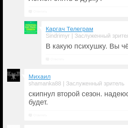
Ответить
Каргач Телеграм
|
Sindrimyr
Заслуженный зрите
В какую психушку. Вы чё
Ответить
Михаил
|
shamanka88
Заслуженный зритель
скипнул второй сезон. надею
будет.
Ответить