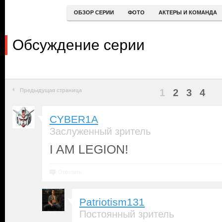
ОБЗОР СЕРИИ
ФОТО
АКТЕРЫ И КОМАНДА
Обсуждение серии
Предыдущая страница
1
2
3
4
CYBER1A
Заслуженный зритель
I AM LEGION!
Ответить
Patriotism131
Постоянный зритель