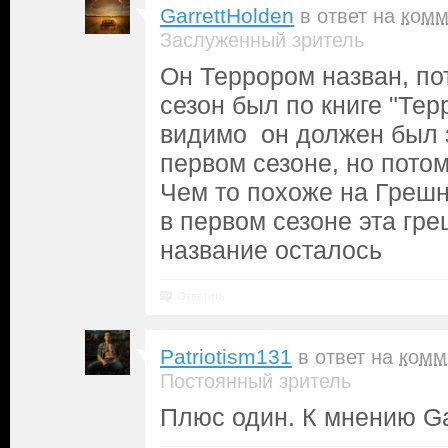
GarrettHolden
в ответ на
комм
Заслуженный зритель
Он Террором назван, по
сезон был по книге "Тер
видимо он должен был 
первом сезоне, но пото
Чем то похоже на Грешн
в первом сезоне эта гре
название осталось
Ответить
Patriotism131
в ответ на
комм
Постоянный зритель
Плюс один. К мнению Gar