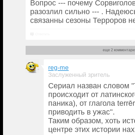
Вопрос --- почему Сорвиголо
разозлил сильно --- . Надеюс
связанны сезоны Терроров н
Ответить
еще 2 комментари
reg-me
Заслуженный зритель
Сериал назван словом "
происходит от латинского
паника), от глагола terrē
приводить в ужас".
Таким образом, хоть ист
центре этих истории на