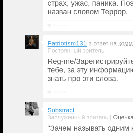
страх, ужас, паника. По
назван словом Террор.
Ответить
Patriotism131
в ответ на
комм
Постоянный зритель
Reg-me/Зарегистрируйте
тебе, за эту информацию
знать про эти слова.
Ответить
Substract
|
Заслуженный зритель
Оценка
"Зачем называть одним