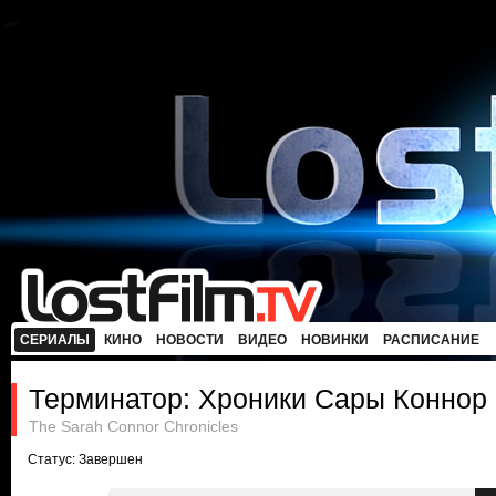
СЕРИАЛЫ
КИНО
НОВОСТИ
ВИДЕО
НОВИНКИ
РАСПИСАНИЕ
Терминатор: Хроники Сары Коннор
The Sarah Connor Chronicles
Статус: Завершен