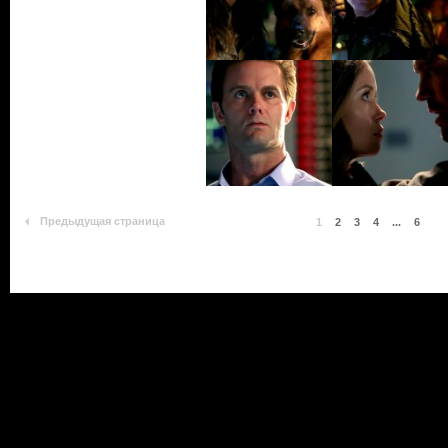
Предыдущая страница
1
2
3
4
...
6