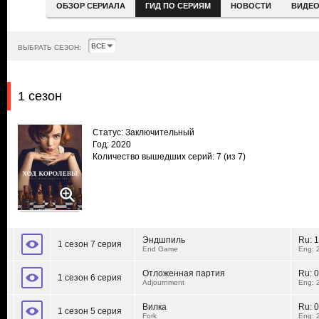
ОБЗОР СЕРИАЛА
ГИД ПО СЕРИЯМ
НОВОСТИ
ВИДЕ
ВЫБРАТЬ СЕЗОН:
1 сезон
Статус: Заключительный
Год: 2020
Количество вышедших серий: 7
(из 7)
Эндшпиль
Ru:
1
1 сезон 7 серия
End Game
Eng: 
Отложенная партия
Ru:
0
1 сезон 6 серия
Adjournment
Eng: 
Вилка
Ru:
0
1 сезон 5 серия
Fork
Eng: 