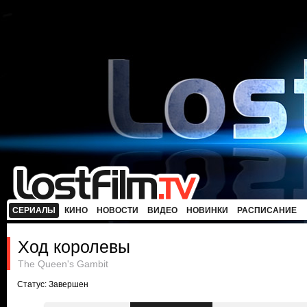
СЕРИАЛЫ
КИНО
НОВОСТИ
ВИДЕО
НОВИНКИ
РАСПИСАНИЕ
Ход королевы
The Queen's Gambit
Статус: Завершен