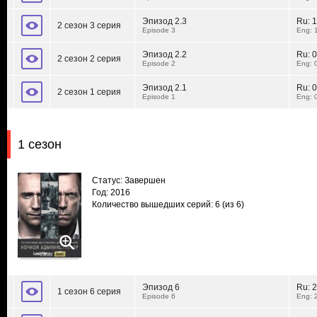
Эпизод 2.3
Ru:
1
2 сезон 3 серия
Episode 3
Eng: 
Эпизод 2.2
Ru:
0
2 сезон 2 серия
Episode 2
Eng: 
Эпизод 2.1
Ru:
0
2 сезон 1 серия
Episode 1
Eng: 
1 сезон
Статус: Завершен
Год: 2016
Количество вышедших серий: 6
(из 6)
Эпизод 6
Ru:
2
1 сезон 6 серия
Episode 6
Eng: 