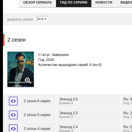
ОБЗОР СЕРИАЛА
ГИД ПО СЕРИЯМ
НОВОСТИ
ВИДЕ
ВЫБРАТЬ СЕЗОН:
2 сезон
Статус: Завершен
Год: 2026
Количество вышедших серий: 6
(из 6)
Эпизод 2.6
Ru:
0
2 сезон 6 серия
Episode 6
Eng: 
Эпизод 2.5
Ru:
2
2 сезон 5 серия
Episode 5
Eng: 
Эпизод 2.4
Ru:
2
2 сезон 4 серия
Episode 4
Eng: 