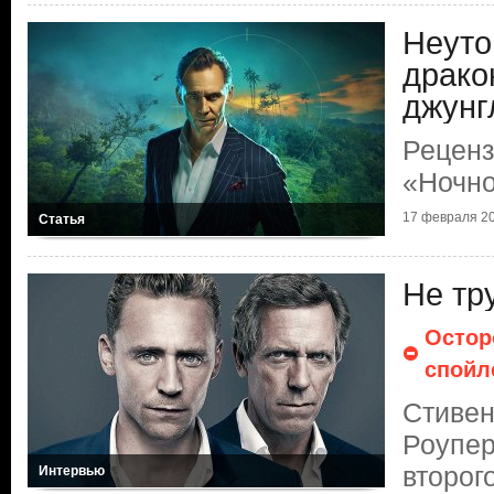
Неут
драко
джунг
Реценз
«Ночно
17 февраля 20
Статья
Не тру
Остор
спойл
Стивен
Роупер
второг
Интервью