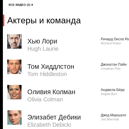
ВСЕ ВИДЕО (3)
Актеры и команда
Ричард Онсло Р
Хью Лори
Richard Roper
Hugh Laurie
Джонатан Пайн
Том Хиддлстон
Jonathan Pine
Tom Hiddleston
Анджела Бёрр
Оливия Колман
Angela Burr
Olivia Colman
Джед Маршалл
Элизабет Дебики
Jed Marshall
Elizabeth Debicki