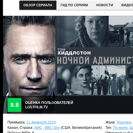
ОБЗОР СЕРИАЛА
ГИД ПО СЕРИЯМ
НОВОСТИ
ВИДЕ
ОЦЕНКА ПОЛЬЗОВАТЕЛЕЙ
8.8
LOSTFILM.TV
Премьера:
21 февраля 2016
Жанр:
Триллер
,
Канал, Страна:
AMC
,
BBC One
(США, Великобритания)
Тип:
По книге
,
Ш