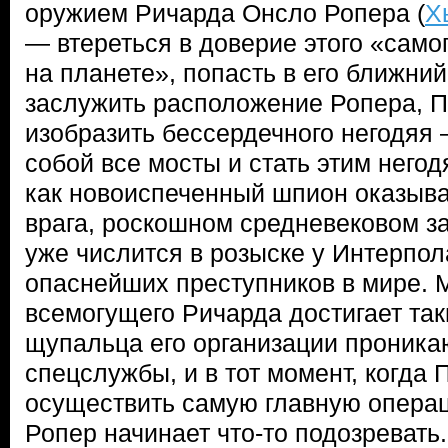
оружием Ричарда Онсло Ропера (
Х
— втереться в доверие этого «само
на планете», попасть в его ближний
заслужить расположение Ропера, П
изобразить бессердечного негодяя 
собой все мосты и стать этим негод
как новоиспеченный шпион оказывае
врага, роскошном средневековом з
уже числится в розыске у Интерпол
опаснейших преступников в мире. 
всемогущего Ричарда достигает так
щупальца его организации проника
спецслужбы, и в тот момент, когда 
осуществить самую главную операц
Ропер начинает что-то подозревать.