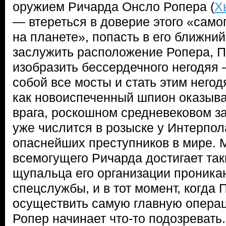
оружием Ричарда Онсло Ропера (
Х
— втереться в доверие этого «само
на планете», попасть в его ближний
заслужить расположение Ропера, П
изобразить бессердечного негодяя 
собой все мосты и стать этим негод
как новоиспеченный шпион оказывае
врага, роскошном средневековом з
уже числится в розыске у Интерпол
опаснейших преступников в мире. 
всемогущего Ричарда достигает так
щупальца его организации проника
спецслужбы, и в тот момент, когда 
осуществить самую главную операц
Ропер начинает что-то подозревать.