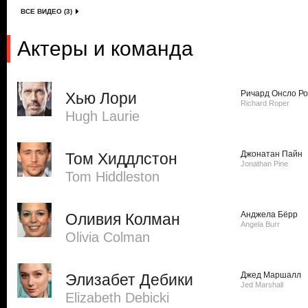
ВСЕ ВИДЕО (3)
Актеры и команда
Ричард Онсло Р
Хью Лори
Richard Roper
Hugh Laurie
Джонатан Пайн
Том Хиддлстон
Jonathan Pine
Tom Hiddleston
Анджела Бёрр
Оливия Колман
Angela Burr
Olivia Colman
Джед Маршалл
Элизабет Дебики
Jed Marshall
Elizabeth Debicki