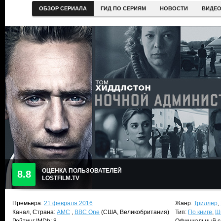
ОБЗОР СЕРИАЛА
ГИД ПО СЕРИЯМ
НОВОСТИ
ВИДЕ
ОЦЕНКА ПОЛЬЗОВАТЕЛЕЙ
8.8
LOSTFILM.TV
Премьера:
21 февраля 2016
Жанр:
Триллер
,
Канал, Страна:
AMC
,
BBC One
(США, Великобритания)
Тип:
По книге
,
Ш