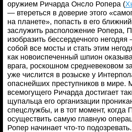
оружием Ричарда Онсло Ропера (
Х
— втереться в доверие этого «само
на планете», попасть в его ближний
заслужить расположение Ропера, П
изобразить бессердечного негодяя 
собой все мосты и стать этим негод
как новоиспеченный шпион оказывае
врага, роскошном средневековом з
уже числится в розыске у Интерпол
опаснейших преступников в мире. 
всемогущего Ричарда достигает так
щупальца его организации проника
спецслужбы, и в тот момент, когда 
осуществить самую главную операц
Ропер начинает что-то подозревать.