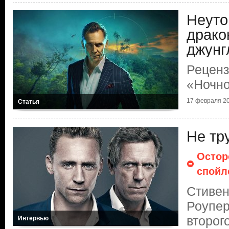
Неут
драко
джунг
Реценз
«Ночно
17 февраля 20
Статья
Не тру
Остор
спойл
Стивен
Роупер
второг
Интервью