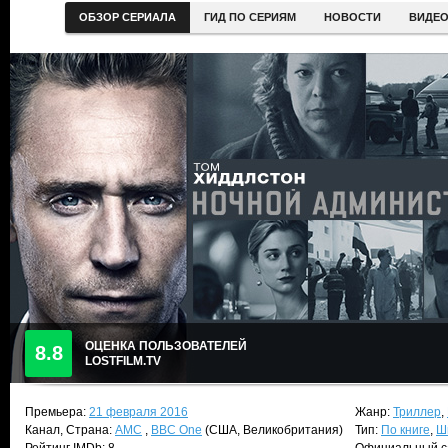
ОБЗОР СЕРИАЛА
ГИД ПО СЕРИЯМ
НОВОСТИ
ВИДЕ
ОЦЕНКА ПОЛЬЗОВАТЕЛЕЙ
8.8
LOSTFILM.TV
Премьера:
21 февраля 2016
Жанр:
Триллер
,
Канал, Страна:
AMC
,
BBC One
(США, Великобритания)
Тип:
По книге
,
Ш