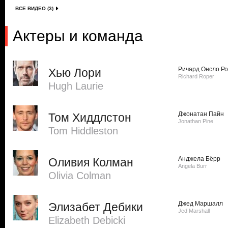
ВСЕ ВИДЕО (3)
Актеры и команда
Ричард Онсло Р
Хью Лори
Richard Roper
Hugh Laurie
Джонатан Пайн
Том Хиддлстон
Jonathan Pine
Tom Hiddleston
Анджела Бёрр
Оливия Колман
Angela Burr
Olivia Colman
Джед Маршалл
Элизабет Дебики
Jed Marshall
Elizabeth Debicki