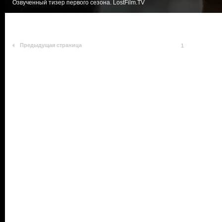
Озвученный тизер первого сезона. LostFilm.TV
Предыдущая страница
1