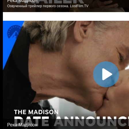
Река Мадисон
Озвученный трейлер первого сезона. LostFilm.TV
Река Мадисон