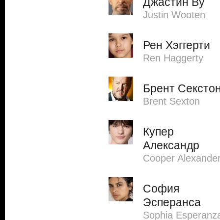
Джастин Ву
Justin Wooten
Рен Хэггерти
Ren Haggerty
Брент Сексто
Brent Sexton
Купер
Александр
Cooper Alexande
София
Эсперанса
Sophia Esperanz