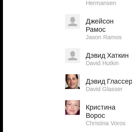
Hermansen
Джейсон
Рамос
Jason Ramos
Дэвид Хаткин
David Hutkin
Дэвид Глассе
David Glasser
Кристина
Ворос
Christina Voros