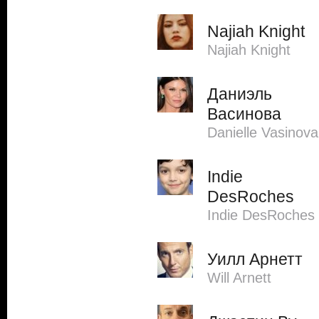
Najiah Knight
Najiah Knight
Даниэль
Васинова
Danielle Vasinova
Indie
DesRoches
Indie DesRoches
Уилл Арнетт
Will Arnett