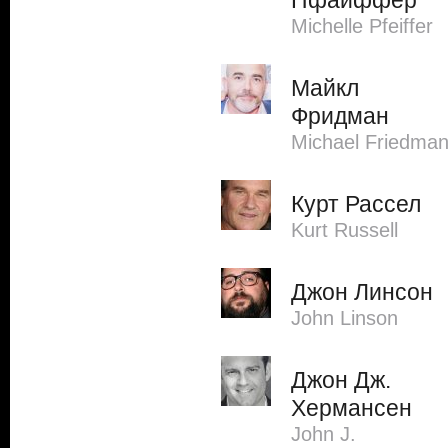
Пфайффер
Michelle Pfeiffer
Майкл
Фридман
Michael Friedma
Курт Рассел
Kurt Russell
Джон Линсон
John Linson
Джон Дж.
Хермансен
John J.