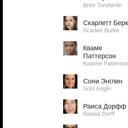
Brett Tomberlin
Скарлетт Берк
Scarlett Burke
Кваме
Паттерсон
Kwame Patterso
Сони Энглин
Soni Anglin
Раиса Дорфф
Raissa Dorff