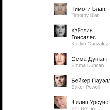
Тимоти Блан
Timothy Blan
Кэйтлин
Гонсалес
Kaitlyn Gonzalez
Эмма Дункан
Emma Duncan
Бейкер Пауэл
Baker Powell
Филип Урсуно
Phil Ursino