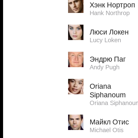
Хэнк Нортроп
Hank Northrop
Люси Локен
Lucy Loken
Эндрю Паг
Andy Pugh
Oriana
Siphanoum
Oriana Siphanou
Майкл Отис
Michael Otis