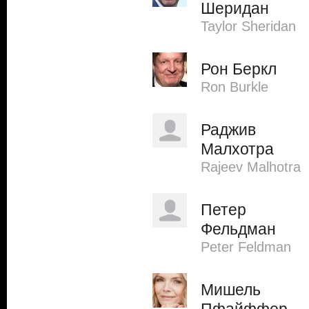
Шеридан
Taylor Sheridan
Рон Беркл
Ron Burkle
Раджив
Малхотра
Rajeev Malhotra
Петер
Фельдман
Peter Feldman
Мишель