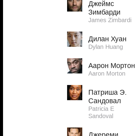
Джеймс
Зимбарди
James Zimbardi
Дилан Хуан
Dylan Huang
Аарон Мортон
Aaron Morton
Патриша Э.
Сандовал
Patricia E
Sandoval
Джереми