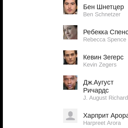
Бен Шнетцер
Ben Schnetzer
Ребекка Спен
Rebecca Spence
Кевин Зегерс
Kevin Zegers
Дж.Аугуст
Ричардс
J. August Richar
Харприт Арор
Harpreet Arora