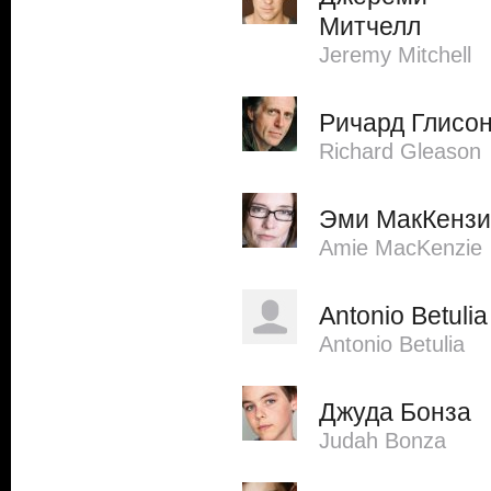
Митчелл
Jeremy Mitchell
Ричард Глисо
Richard Gleason
Эми МакКензи
Amie MacKenzie
Antonio Betulia
Antonio Betulia
Джуда Бонза
Judah Bonza