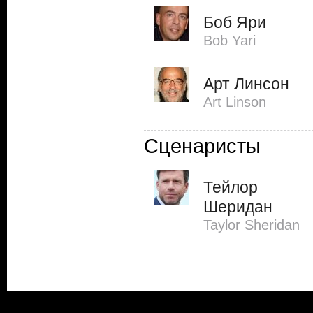
Боб Яри
Bob Yari
Арт Линсон
Art Linson
Сценаристы
Тейлор
Шеридан
Taylor Sheridan