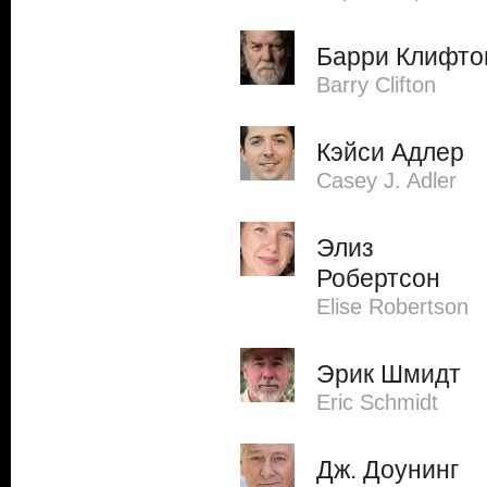
Барри Клифто
Barry Clifton
Кэйси Адлер
Casey J. Adler
Элиз
Робертсон
Elise Robertson
Эрик Шмидт
Eric Schmidt
Дж. Доунинг