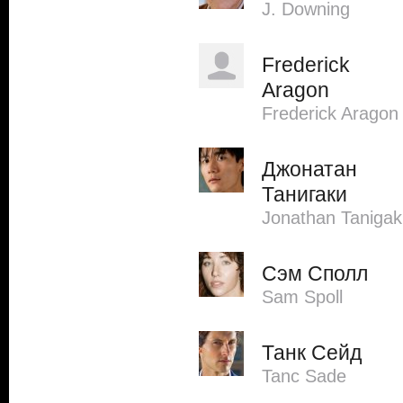
J. Downing
Frederick
Aragon
Frederick Aragon
Джонатан
Танигаки
Jonathan Tanigak
Сэм Сполл
Sam Spoll
Танк Сейд
Tanc Sade