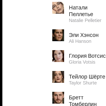
Натали
Пеллетье
Natalie Pelletier
Эли Хэнсон
Ali Hanson
Глория Вотсис
Gloria Votsis
Тейлор Шёрте
Taylor Shurte
Бретт
Томберлин