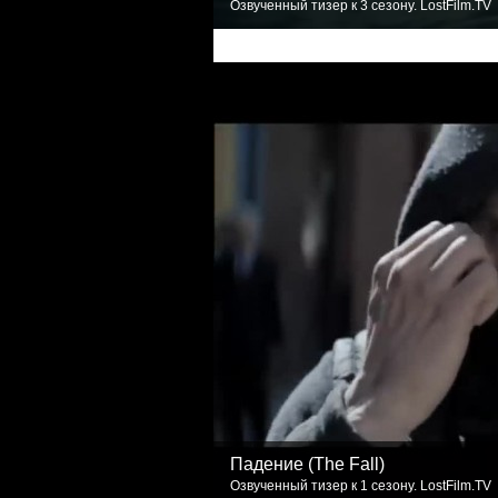
Озвученный тизер к 3 сезону. LostFilm.TV
Падение (The Fall)
Озвученный тизер к 1 сезону. LostFilm.TV