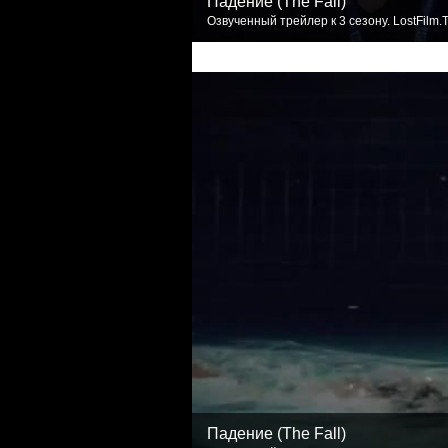
Падение (The Fall)
Озвученный трейлер к 3 сезону. LostFilm.
Падение (The Fall)