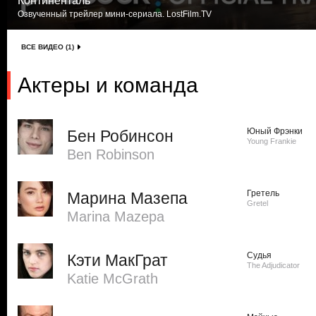
Континенталь
Озвученный трейлер мини-сериала. LostFilm.TV
ВСЕ ВИДЕО (1)
Актеры и команда
Юный Фрэнки
Бен Робинсон
Young Frankie
Ben Robinson
Гретель
Марина Мазепа
Gretel
Marina Mazepa
Судья
Кэти МакГрат
The Adjudicator
Katie McGrath