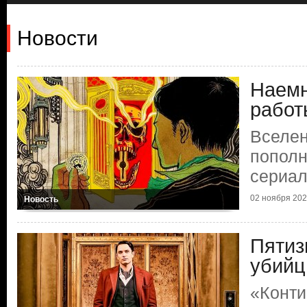
Новости
Наемн
работ
Вселен
пополн
сериа
02 ноября 2023
Новость
Пятиз
убийц
«Конти