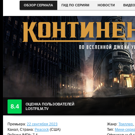
ОБЗОР СЕРИАЛА
ГИД ПО СЕРИЯМ
НОВОСТИ
ВИДЕ
ОЦЕНКА ПОЛЬЗОВАТЕЛЕЙ
8.4
LOSTFILM.TV
Премьера:
22 сентября 2023
Жанр:
Триллер
,
Канал, Страна:
Peacock
(США)
Тип:
Мини-сери