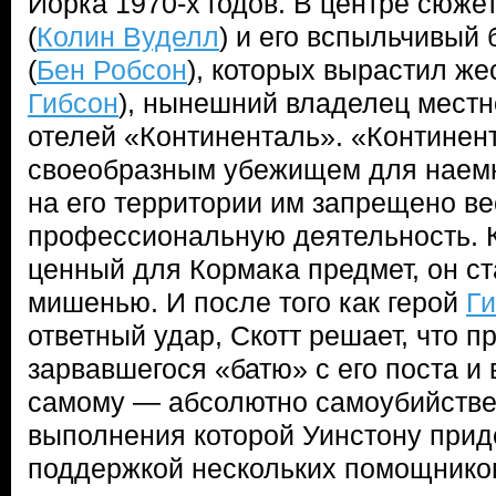
Йорка 1970-х годов. В центре сюже
(
Колин Вуделл
) и его вспыльчивый 
(
Бен Робсон
), которых вырастил же
Гибсон
), нынешний владелец местн
отелей «Континенталь». «Континен
своеобразным убежищем для наемн
на его территории им запрещено ве
профессиональную деятельность. К
ценный для Кормака предмет, он ст
мишенью. И после того как герой
Г
ответный удар, Скотт решает, что 
зарвавшегося «батю» с его поста и 
самому — абсолютно самоубийстве
выполнения которой Уинстону прид
поддержкой нескольких помощников