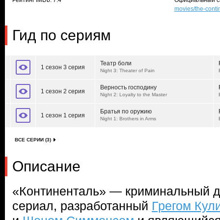
Рейтинг IMDb: 7.4
Официальный с
movies/the-conti
Гид по сериям
Театр боли
1 сезон 3 серия
Night 3: Theater of Pain
Верность господину
1 сезон 2 серия
Night 2: Loyalty to the Master
Братья по оружию
1 сезон 1 серия
Night 1: Brothers in Arms
ВСЕ СЕРИИ (3)
Описание
«Континенталь» — криминальный д
сериал, разработанный
Грегом Кул