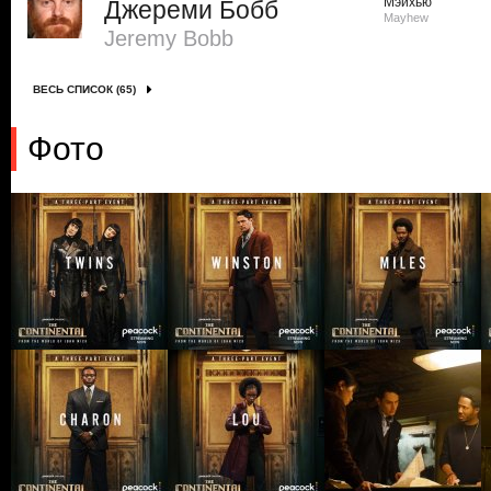
Мэйхью
Джереми Бобб
Mayhew
Jeremy Bobb
ВЕСЬ СПИСОК (65)
Фото