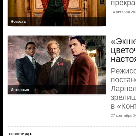
прекра
14 октября 202
Новость
«Экше
цветоч
насто
Режисс
постан
Ларнел
Интервью
зрелищ
в «Кон
27 сентября 20
НОВОСТИ (6)