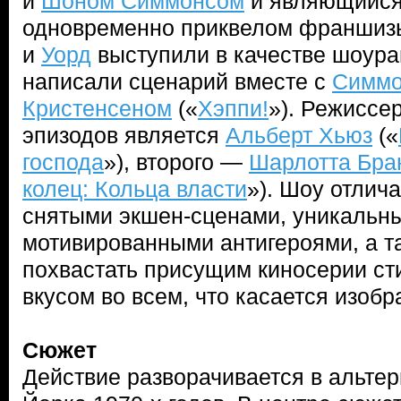
и
Шоном Симмонсом
и являющийся
одновременно приквелом франшиз
и
Уорд
выступили в качестве шоура
написали сценарий вместе с
Симмо
Кристенсеном
(«
Хэппи!
»). Режиссер
эпизодов является
Альберт Хьюз
(«
господа
»), второго —
Шарлотта Бра
колец: Кольца власти
»). Шоу отлич
снятыми экшен-сценами, уникальн
мотивированными антигероями, а т
похвастать присущим киносерии с
вкусом во всем, что касается изоб
Сюжет
Действие разворачивается в альте