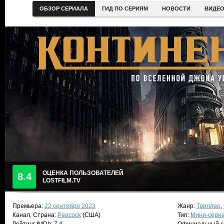
ОБЗОР СЕРИАЛА
ГИД ПО СЕРИЯМ
НОВОСТИ
ВИДЕ
ОЦЕНКА ПОЛЬЗОВАТЕЛЕЙ
8.4
LOSTFILM.TV
Премьера:
22 сентября 2023
Жанр:
Триллер
,
Канал, Страна:
Peacock
(США)
Тип:
Мини-сери