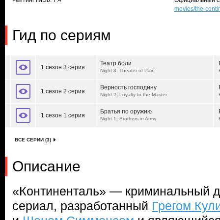
Рейтинг IMDb: 7.4
Официальный с
movies/the-conti
Гид по сериям
Театр боли
1 сезон 3 серия
Night 3: Theater of Pain
Верность господину
1 сезон 2 серия
Night 2: Loyalty to the Master
Братья по оружию
1 сезон 1 серия
Night 1: Brothers in Arms
ВСЕ СЕРИИ (3)
Описание
«Континенталь» — криминальный д
сериал, разработанный
Грегом Кул