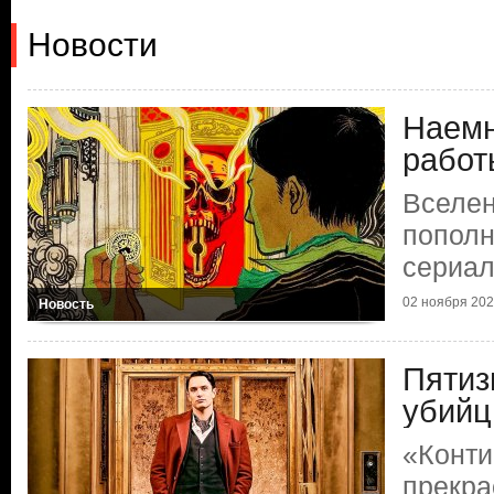
Новости
Наемн
работ
Вселен
пополн
сериа
02 ноября 2023
Новость
Пятиз
убийц
«Конти
прекра