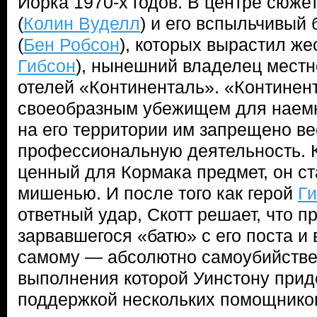
Йорка 1970-х годов. В центре сюже
(
Колин Вуделл
) и его вспыльчивый 
(
Бен Робсон
), которых вырастил же
Гибсон
), нынешний владелец местн
отелей «Континенталь». «Континен
своеобразным убежищем для наемн
на его территории им запрещено ве
профессиональную деятельность. К
ценный для Кормака предмет, он ст
мишенью. И после того как герой
Г
ответный удар, Скотт решает, что 
зарвавшегося «батю» с его поста и 
самому — абсолютно самоубийстве
выполнения которой Уинстону прид
поддержкой нескольких помощников