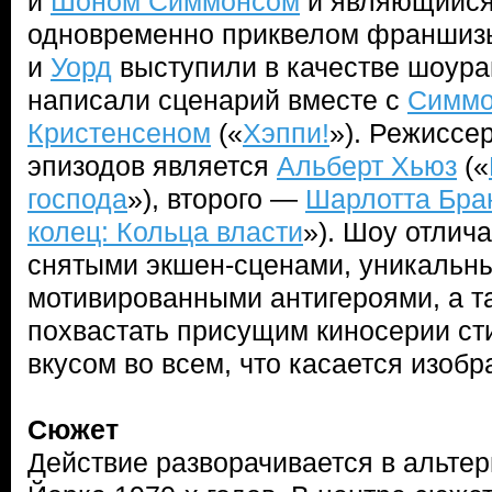
и
Шоном Симмонсом
и являющийся
одновременно приквелом франшиз
и
Уорд
выступили в качестве шоура
написали сценарий вместе с
Симмо
Кристенсеном
(«
Хэппи!
»). Режиссер
эпизодов является
Альберт Хьюз
(«
господа
»), второго —
Шарлотта Бра
колец: Кольца власти
»). Шоу отлич
снятыми экшен-сценами, уникальн
мотивированными антигероями, а т
похвастать присущим киносерии с
вкусом во всем, что касается изоб
Сюжет
Действие разворачивается в альте