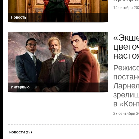
14 октября 202
Новость
«Экше
цветоч
насто
Режисс
постан
Ларнел
Интервью
зрелищ
в «Кон
27 сентября 20
НОВОСТИ (6)