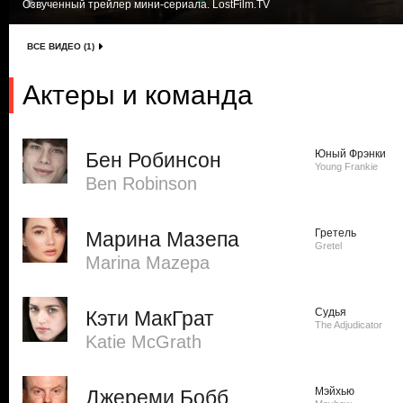
Озвученный трейлер мини-сериала. LostFilm.TV
ВСЕ ВИДЕО (1)
Актеры и команда
Юный Фрэнки
Бен Робинсон
Young Frankie
Ben Robinson
Гретель
Марина Мазепа
Gretel
Marina Mazepa
Судья
Кэти МакГрат
The Adjudicator
Katie McGrath
Мэйхью
Джереми Бобб