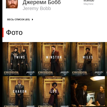
Мэйхью
Джереми Бобб
Mayhew
Jeremy Bobb
ВЕСЬ СПИСОК (65)
Фото