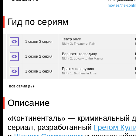
Рейтинг IMDb: 7.4
Официальный с
movies/the-conti
Гид по сериям
Театр боли
1 сезон 3 серия
Night 3: Theater of Pain
Верность господину
1 сезон 2 серия
Night 2: Loyalty to the Master
Братья по оружию
1 сезон 1 серия
Night 1: Brothers in Arms
ВСЕ СЕРИИ (3)
Описание
«Континенталь» — криминальный д
сериал, разработанный
Грегом Кул