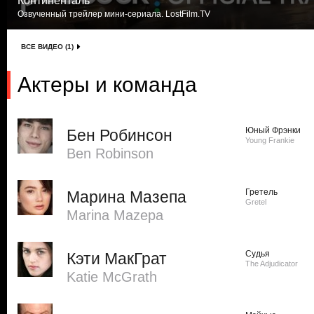
Континенталь
Озвученный трейлер мини-сериала. LostFilm.TV
ВСЕ ВИДЕО (1)
Актеры и команда
Юный Фрэнки
Бен Робинсон
Young Frankie
Ben Robinson
Гретель
Марина Мазепа
Gretel
Marina Mazepa
Судья
Кэти МакГрат
The Adjudicator
Katie McGrath