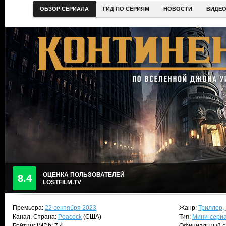
ОБЗОР СЕРИАЛА
ГИД ПО СЕРИЯМ
НОВОСТИ
ВИДЕ
ОЦЕНКА ПОЛЬЗОВАТЕЛЕЙ
8.4
LOSTFILM.TV
Премьера:
22 сентября 2023
Жанр:
Триллер
,
Канал, Страна:
Peacock
(США)
Тип:
Мини-сери