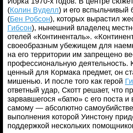
Йорка 1970-х годов. В центре сюже
(
Колин Вуделл
) и его вспыльчивый 
(
Бен Робсон
), которых вырастил же
Гибсон
), нынешний владелец местн
отелей «Континенталь». «Континен
своеобразным убежищем для наемн
на его территории им запрещено ве
профессиональную деятельность. К
ценный для Кормака предмет, он ст
мишенью. И после того как герой
Г
ответный удар, Скотт решает, что 
зарвавшегося «батю» с его поста и 
самому — абсолютно самоубийстве
выполнения которой Уинстону прид
поддержкой нескольких помощников