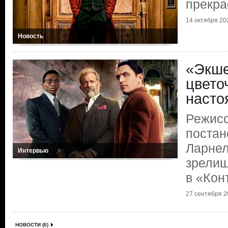
прекра
14 октября 202
Новость
«Экше
цветоч
насто
Режисс
постан
Ларнел
Интервью
зрелищ
в «Кон
27 сентября 20
НОВОСТИ (6)