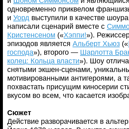
и
Шоном Симмонсом
и являющийся
одновременно приквелом франшиз
и
Уорд
выступили в качестве шоура
написали сценарий вместе с
Симмо
Кристенсеном
(«
Хэппи!
»). Режиссер
эпизодов является
Альберт Хьюз
(«
господа
»), второго —
Шарлотта Бра
колец: Кольца власти
»). Шоу отлич
снятыми экшен-сценами, уникальн
мотивированными антигероями, а т
похвастать присущим киносерии с
вкусом во всем, что касается изоб
Сюжет
Действие разворачивается в альте