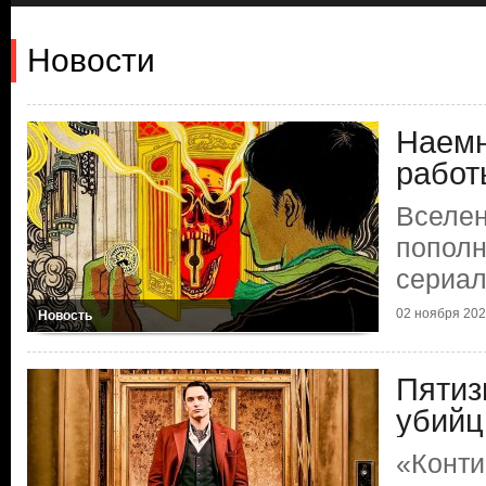
Новости
Наемн
работ
Вселен
пополн
сериа
02 ноября 2023
Новость
Пятиз
убийц
«Конти