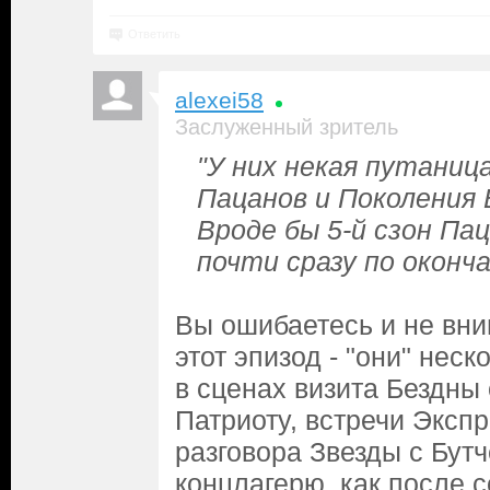
Ответить
alexei58
Заслуженный зритель
"У них некая путаниц
Пацанов и Поколения 
Вроде бы 5-й сзон П
почти сразу по окончан
Вы ошибаетесь и не вн
этот эпизод - "они" нес
в сценах визита Бездны
Патриоту, встречи Экспр
разговора Звезды с Бут
концлагерю, как после 