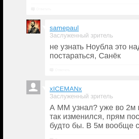
Ответить
samepaul
Заслуженный зритель
не узнать Ноубла это н
постараться, Санёк
Ответить
xICEMANx
Заслуженный зритель
А ММ узнал? уже во 2м 
так изменился, прям пос
будто бы. В 5м вообще с