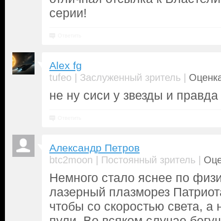
серии!
Ответить
Alex fg
|
|
tufeo
Заслуженный зритель
Оценка
не ну сиси у звезды и правда
Ответить
Александр Петров
|
|
btc2moon
Постоянный зритель
Оце
Немного стало яснее по физи
лазерный плазморез Патриота
чтобы со скоростью света, а
пули. Во всяком случае бегу