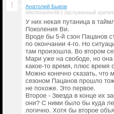
Анатолий Быков
|
Witchmaster88
Заслуженный зрител
У них некая путаница в тайм
Поколения Ви.
Вроде бы 5-й сзон Пацанов с
по окончании 4-го. Но ситуа
там произошла. Во втором с
Мари уже на свободе, но она
какое-то время, плюс время 
Можно конечно сказать, что м
сезоном Пацанов прошло тож
не похоже. Это первое.
Второе - Звезда в конце их з
они? С ними было бы куда лег
логично. Хотя бы второе объ