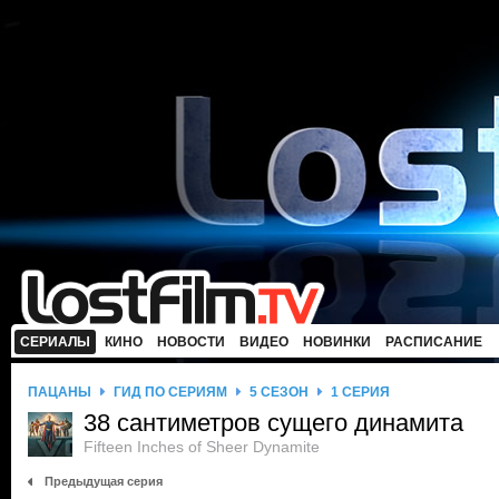
СЕРИАЛЫ
КИНО
НОВОСТИ
ВИДЕО
НОВИНКИ
РАСПИСАНИЕ
ПАЦАНЫ
ГИД ПО СЕРИЯМ
5 СЕЗОН
1 СЕРИЯ
38 сантиметров сущего динамита
Fifteen Inches of Sheer Dynamite
Предыдущая серия