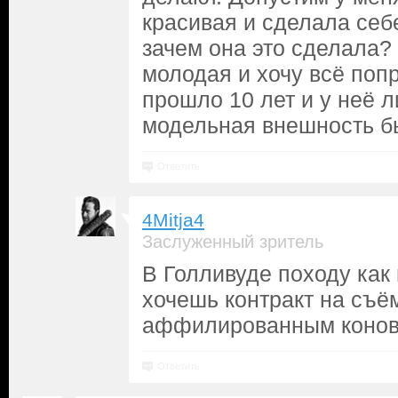
красивая и сделала себе
зачем она это сделала? 
молодая и хочу всё попр
прошло 10 лет и у неё 
модельная внешность б
Ответить
4Mitja4
Заслуженный зритель
В Голливуде походу ка
хочешь контракт на съё
аффилированным конов
Ответить