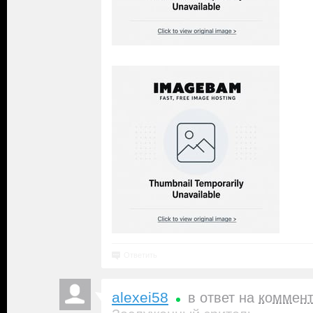
Ответить
alexei58
в ответ на
коммен