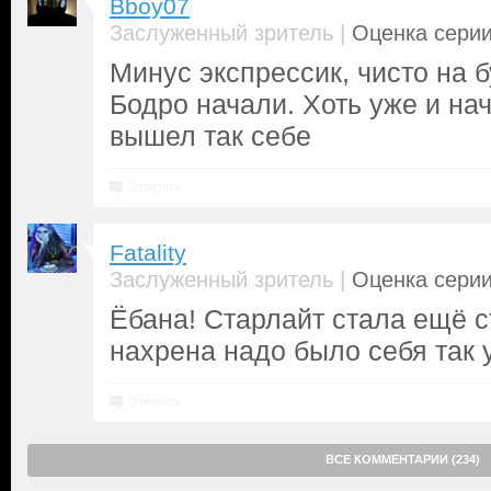
Bboy07
|
Заслуженный зритель
Оценка серии
Минус экспрессик, чисто на б
Бодро начали. Хоть уже и нач
вышел так себе
Ответить
Fatality
|
Заслуженный зритель
Оценка серии
Ёбана! Старлайт стала ещё с
нахрена надо было себя так у
Ответить
ВСЕ КОММЕНТАРИИ (234)