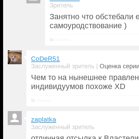
Зритель
Занятно что обстебали 
самоуродствование )
Ответить
CoDeR51
|
Заслуженный зритель
Оценка серии
Чем то на нынешнее правлен
индивидуумов похоже XD
Ответить
zaplatka
Заслуженный зритель
отличная отсылка к Властели