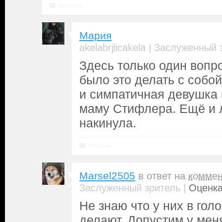
Ответить
Мария
|
akelabrjlicakela
Заслуженный 
Здесь только один вопро
было это делать с собо
и симпатичная девушка 
маму Стифлера. Ещё и 
накинула.
Ответить
Marsel2505
в ответ на
коммен
|
Заслуженный зритель
Оценка
Не знаю что у них в голо
делают. Допустим у мен