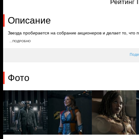
Рейтинг 
Описание
Звезда пробирается на собрание акционеров и делает то, что 
вынуждает Cестру Мудрец рассказать о том, что ждет Хьюи Кэ
…ПОДРОБНО
Патриот не дает им сбежать и ждет Мясника, пока тот воссоеди
Поде
Фото