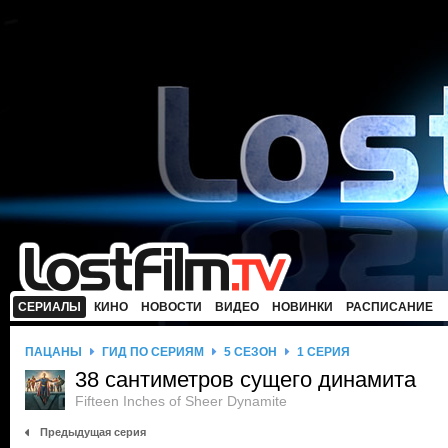
СЕРИАЛЫ
КИНО
НОВОСТИ
ВИДЕО
НОВИНКИ
РАСПИСАНИЕ
ПАЦАНЫ
ГИД ПО СЕРИЯМ
5 СЕЗОН
1 СЕРИЯ
38 сантиметров сущего динамита
Fifteen Inches of Sheer Dynamite
Предыдущая серия