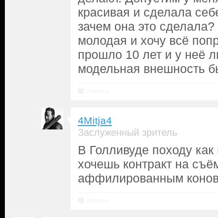
красивая и сделала себе
зачем она это сделала? 
молодая и хочу всё попр
прошло 10 лет и у неё 
модельная внешность б
Ответить
4Mitja4
Заслуженный зритель
В Голливуде походу ка
хочешь контракт на съё
аффилированным конов
Ответить