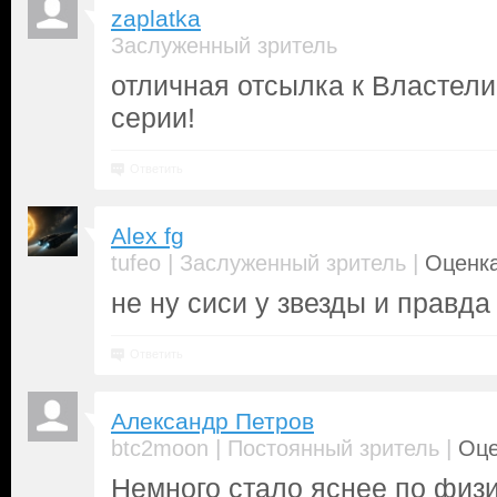
zaplatka
Заслуженный зритель
отличная отсылка к Властели
серии!
Ответить
Alex fg
|
|
tufeo
Заслуженный зритель
Оценка
не ну сиси у звезды и правда
Ответить
Александр Петров
|
|
btc2moon
Постоянный зритель
Оце
Немного стало яснее по физи