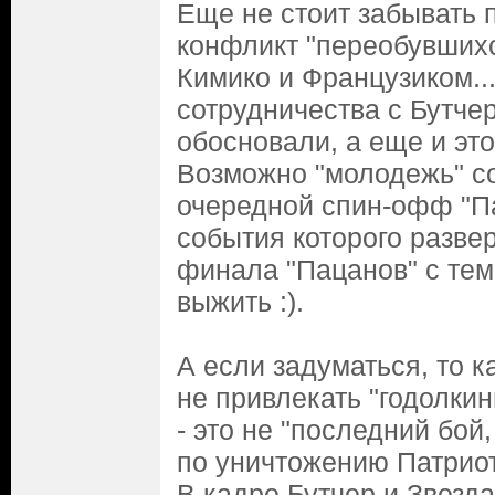
Еще не стоит забывать 
конфликт "переобувшихс
Кимико и Французиком..
сотрудничества с Бутче
обосновали, а еще и это 
Возможно "молодежь" с
очередной спин-офф "П
события которого разве
финала "Пацанов" с тем
выжить :).
А если задуматься, то к
не привлекать "годолкин
- это не "последний бой
по уничтожению Патриот
В кадре Бутчер и Звезда