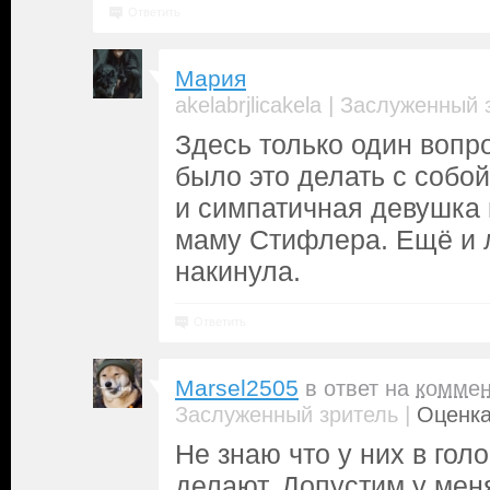
Ответить
Мария
|
akelabrjlicakela
Заслуженный 
Здесь только один вопро
было это делать с собо
и симпатичная девушка 
маму Стифлера. Ещё и 
накинула.
Ответить
Marsel2505
в ответ на
коммен
|
Заслуженный зритель
Оценка
Не знаю что у них в голо
делают. Допустим у мен