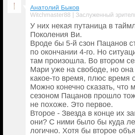
Анатолий Быков
|
Witchmaster88
Заслуженный зрител
У них некая путаница в тайм
Поколения Ви.
Вроде бы 5-й сзон Пацанов с
по окончании 4-го. Но ситуа
там произошла. Во втором с
Мари уже на свободе, но она
какое-то время, плюс время 
Можно конечно сказать, что м
сезоном Пацанов прошло тож
не похоже. Это первое.
Второе - Звезда в конце их з
они? С ними было бы куда лег
логично. Хотя бы второе объ