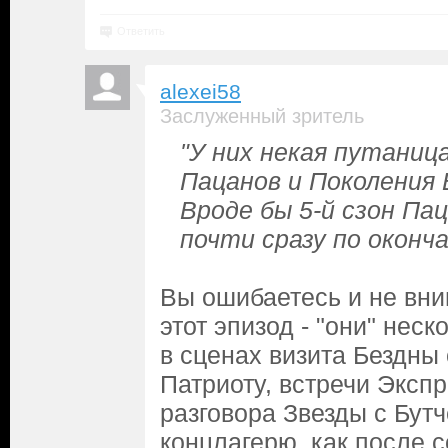
Ответить
alexei58
Заслуженный зритель
"У них некая путаниц
Пацанов и Поколения 
Вроде бы 5-й сзон П
почти сразу по окончан
Вы ошибаетесь и не вн
этот эпизод - "они" нес
в сценах визита Бездны
Патриоту, встречи Экспр
разговора Звезды с Бут
концлагерю, как после 