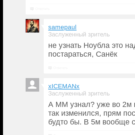
Ответить
samepaul
Заслуженный зритель
не узнать Ноубла это н
постараться, Санёк
Ответить
xICEMANx
Заслуженный зритель
А ММ узнал? уже во 2м 
так изменился, прям пос
будто бы. В 5м вообще с