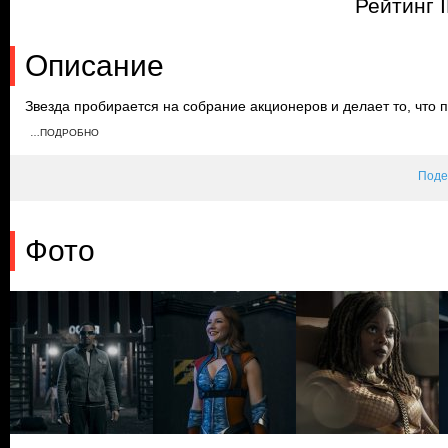
Рейтинг 
Описание
Звезда пробирается на собрание акционеров и делает то, что 
вынуждает Cестру Мудрец рассказать о том, что ждет Хьюи Кэ
…ПОДРОБНО
Патриот не дает им сбежать и ждет Мясника, пока тот воссоеди
Поде
Фото