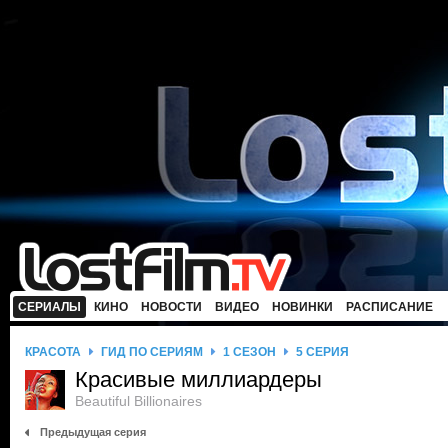
СЕРИАЛЫ
КИНО
НОВОСТИ
ВИДЕО
НОВИНКИ
РАСПИСАНИЕ
КРАСОТА
ГИД ПО СЕРИЯМ
1 СЕЗОН
5 СЕРИЯ
Красивые миллиардеры
Beautiful Billionaires
Предыдущая серия