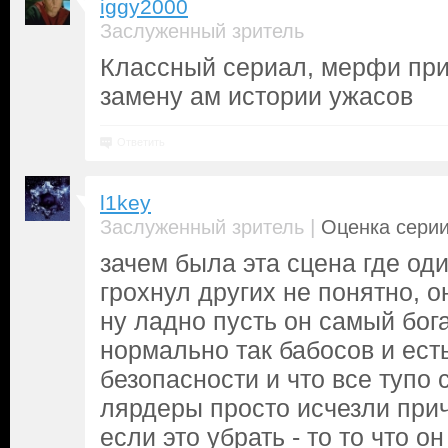
iggy2000
Заслуженный зритель
Классный сериал, мерфи пр
замену ам истории ужасов
Ответить
l1key
|
Заслуженный зритель
Оценка серии
зачем была эта сцена где од
грохнул других не понятно, о
ну ладно пусть он самый бога
нормально так бабосов и ест
безопасности и что все тупо 
лярдеры просто исчезли прич
если это убрать - то то что 