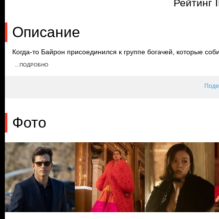
Рейтинг 
Описание
Когда-то Байрон присоединился к группе богачей, которые соб
разработанную Рэем, и сделал все, чтобы стать единственным 
…ПОДРОБНО
узнает Джордан и просит ее избегать контактов, чтобы не попас
Поде
Фото