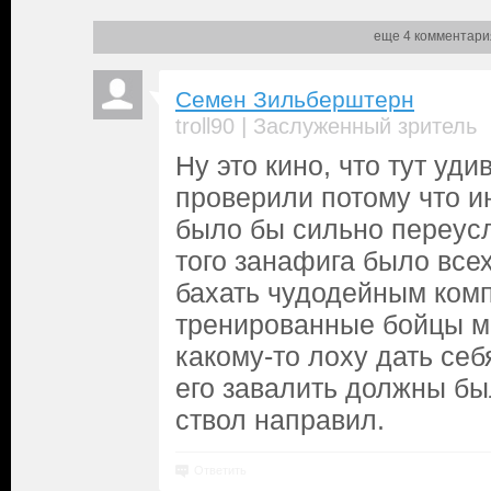
еще 4 комментари
Семен Зильберштерн
|
troll90
Заслуженный зритель
Ну это кино, что тут уди
проверили потому что и
было бы сильно переус
того занафига было всех
бахать чудодейным комп
тренированные бойцы м
какому-то лоху дать себ
его завалить должны бы
ствол направил.
Ответить