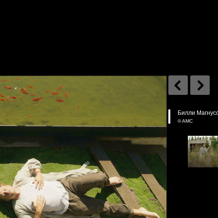
Билли Магнуссе
© AMC