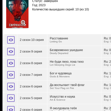
Статус: Завершен
Год: 2023
Количество вышедших серий: 10
(из 10)
Расставание
Ru:
0
2 сезон 10 серия
Letting Go
Eng: 
Безвременно ушедшие
Ru:
0
2 сезон 9 серия
Dearly Departed
Eng: 
Не буди лихо, пока тихо
Ru:
2
2 сезон 8 серия
Let Sleeping Dogs Lie
Eng: 
Бог и чудовища
Ru:
1
2 сезон 7 серия
Gods & Monsters
Eng: 
Да воспылает твой флаг
Ru:
1
2 сезон 6 серия
Set Your Flag on Fire
Eng: 
Искусство и наука
Ru:
0
2 сезон 5 серия
Art & Science
Eng: 
Я околдовала тебя
Ru:
2
2 сезон 4 серия