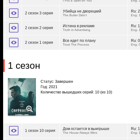
I Put a Spell on You
Eng: 
Убийца не дворецкий
Ru:
2
2 сезон 3 серия
The Butler Didn't
Eng: 
Истина в рекламе
Ru:
1
2 сезон 2 серия
Truth in Advertising
Eng: 
Все идет по плану
Ru:
0
2 сезон 1 серия
Trust The Process
Eng: 
1 сезон
Статус: Завершен
Год: 2021
Количество вышедших серий: 10
(из 10)
Дом остается в выигрыше
Ru:
1
1 сезон 10 серия
The House Always Wins
Eng: 