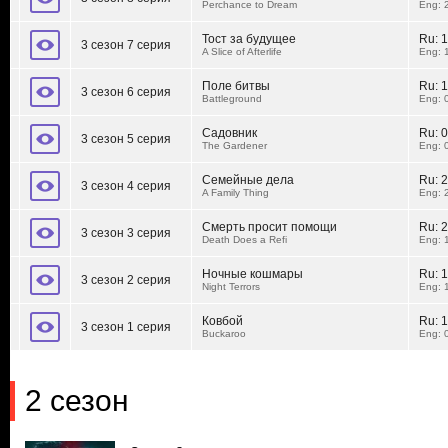
Perchance to Dream
Eng: 
Тост за будущее
Ru:
1
3 сезон 7 серия
A Slice of Afterlife
Eng: 
Поле битвы
Ru:
1
3 сезон 6 серия
Battleground
Eng: 
Садовник
Ru:
0
3 сезон 5 серия
The Gardener
Eng: 
Семейные дела
Ru:
2
3 сезон 4 серия
A Family Thing
Eng: 
Смерть просит помощи
Ru:
2
3 сезон 3 серия
Death Does a Refi
Eng: 
Ночные кошмары
Ru:
1
3 сезон 2 серия
Night Terrors
Eng: 
Ковбой
Ru:
1
3 сезон 1 серия
Buckaroo
Eng: 
2 сезон