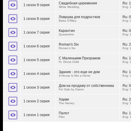
Свадебная церемония
Ru:
1
1 сезон 9 серия
White Wedding
Eng: 
Ловушка для подростков
Ru:
0
1 сезон 8 серия
Baba O'Riley
Eng: 
Карантин
Ru:
0
1 сезон 7 серия
Quarantine
Eng: 
Roman's Six
Ru:
2
1 сезон 6 серия
Roman's Six
Eng: 
C Маленьким Призраком
Ru:
1
1 сезон 5 серия
Ft. Ghost Child
Eng: 
Здание - это еще не дом
Ru:
1
1 сезон 4 серия
A House Is Not a Home
Eng: 
Дом на продажу от собственника
Ru:
0
1 сезон 3 серия
For Sale by Owner
Eng: 
Харви
Ru:
2
1 сезон 2 серия
The Harvey
Eng: 
Пилот
Ru:
1
1 сезон 1 серия
Pilot
Eng: 