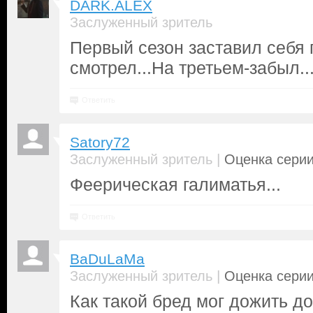
DARK.ALEX
Заслуженный зритель
Первый сезон заставил себя 
смотрел...На третьем-забыл..
Ответить
Satory72
|
Заслуженный зритель
Оценка серии
Феерическая галиматья...
Ответить
BaDuLaMa
|
Заслуженный зритель
Оценка серии
Как такой бред мог дожить до