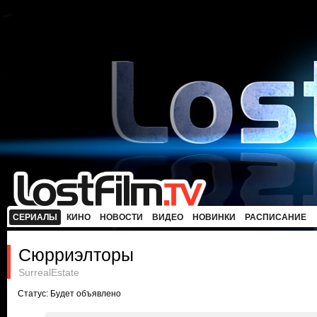
СЕРИАЛЫ
КИНО
НОВОСТИ
ВИДЕО
НОВИНКИ
РАСПИСАНИЕ
Сюрриэлторы
SurrealEstate
Статус: Будет объявлено