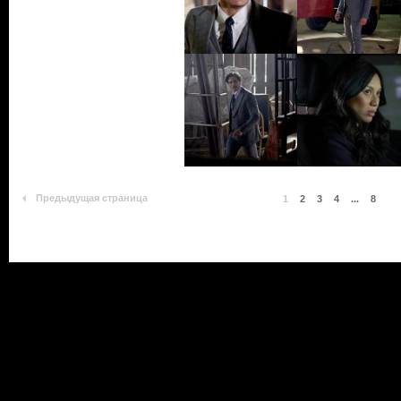
Предыдущая страница
1
2
3
4
...
8