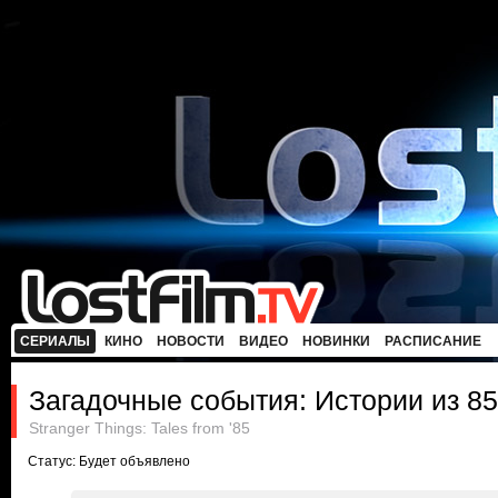
СЕРИАЛЫ
КИНО
НОВОСТИ
ВИДЕО
НОВИНКИ
РАСПИСАНИЕ
Загадочные события: Истории из 85
Stranger Things: Tales from '85
Статус: Будет объявлено