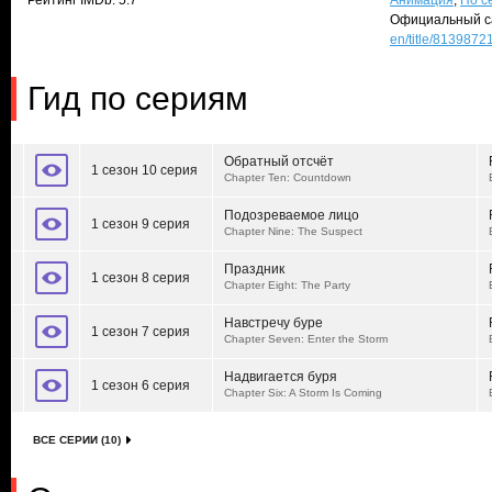
Рейтинг IMDb: 5.7
Анимация
,
По с
Официальный с
en/title/8139872
Гид по сериям
Обратный отсчёт
1 сезон 10 серия
Chapter Ten: Countdown
Подозреваемое лицо
1 сезон 9 серия
Chapter Nine: The Suspect
Праздник
1 сезон 8 серия
Chapter Eight: The Party
Навстречу буре
1 сезон 7 серия
Chapter Seven: Enter the Storm
Надвигается буря
1 сезон 6 серия
Chapter Six: A Storm Is Coming
ВСЕ СЕРИИ (10)