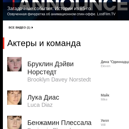
Загадочные события: Истории из 85-го
Озвученная фичуретка об анимационном спин-оффе. LostFilm.TV
ВСЕ ВИДЕО (1)
Актеры и команда
Дина "Одиннадца
Бруклин Дэйви
Eleven
Норстедт
Brooklyn Davey Norstedt
Майк
Лука Диас
Mike
Luca Diaz
Уилл
Бенжамин Плессала
Will