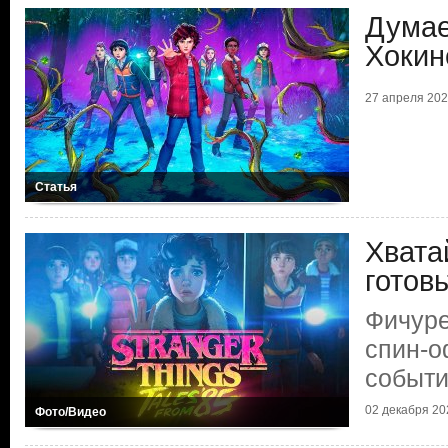
Думае
Хокин
27 апреля 2026
Статья
Хвата
готов
Фичуре
спин-
событ
02 декабря 202
Фото/Видео