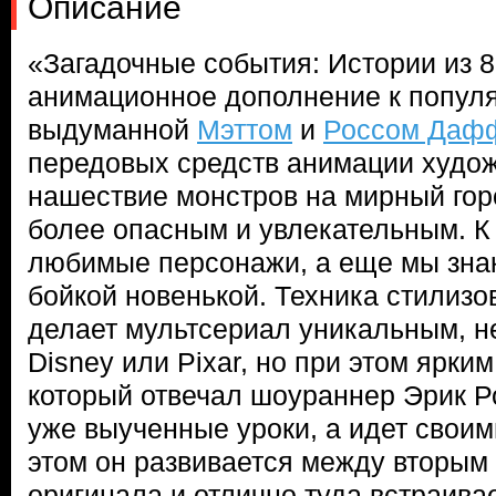
Описание
«Загадочные события: Истории из 8
анимационное дополнение к популя
выдуманной
Мэттом
и
Россом Даф
передовых средств анимации худо
нашествие монстров на мирный гор
более опасным и увлекательным. К
любимые персонажи, а еще мы зна
бойкой новенькой. Техника стилизо
делает мультсериал уникальным, н
Disney или Pixar, но при этом ярки
который отвечал шоураннер Эрик Ро
уже выученные уроки, а идет своим
этом он развивается между вторым
оригинала и отлично туда встраива