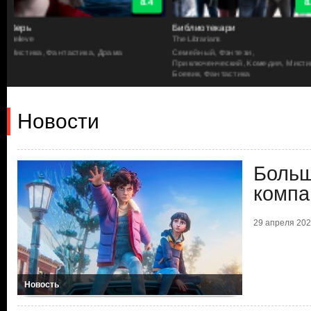
8.9
Библиотекари
Загадочные события
The Librarians
Stranger Things
Семейный, Фэнтези,
Драма, Семейный, Триллер, Ужа
Приключенческий, Комедия, Мистика,
Фантастика, Мистика
Боевик, Фантастика
Новости
Больш
компа
29 апреля 2026
Новость