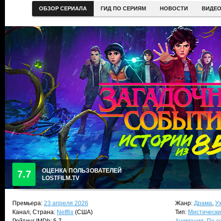
ОБЗОР СЕРИАЛА
ГИД ПО СЕРИЯМ
НОВОСТИ
ВИДЕ
ОЦЕНКА ПОЛЬЗОВАТЕЛЕЙ
7.7
LOSTFILM.TV
Премьера:
23 апреля 2026
Жанр:
Драма
,
У
Канал, Страна:
Netflix
(США)
Тип:
Мистически