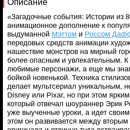
Описание
«Загадочные события: Истории из 8
анимационное дополнение к популя
выдуманной
Мэттом
и
Россом Даф
передовых средств анимации худо
нашествие монстров на мирный гор
более опасным и увлекательным. К
любимые персонажи, а еще мы зна
бойкой новенькой. Техника стилизо
делает мультсериал уникальным, н
Disney или Pixar, но при этом ярки
который отвечал шоураннер Эрик Ро
уже выученные уроки, а идет своим
этом он развивается между вторым
оригинала и отлично туда встраива