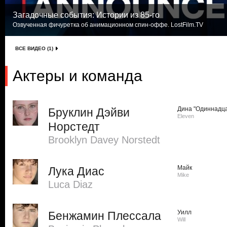
Загадочные события: Истории из 85-го
Озвученная фичуретка об анимационном спин-оффе. LostFilm.TV
ВСЕ ВИДЕО (1)
Актеры и команда
Дина "Одиннадца
Бруклин Дэйви
Eleven
Норстедт
Brooklyn Davey Norstedt
Майк
Лука Диас
Mike
Luca Diaz
Уилл
Бенжамин Плессала
Will