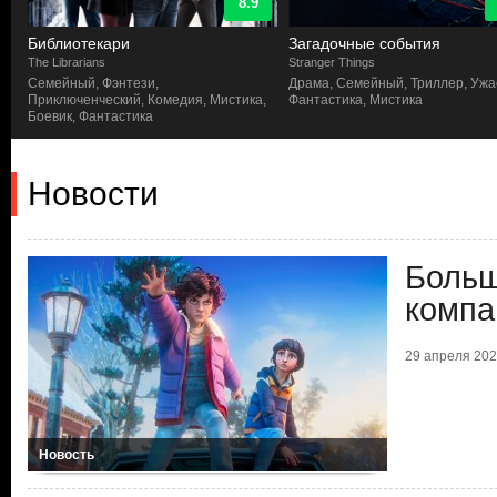
8.9
Библиотекари
Загадочные события
The Librarians
Stranger Things
Семейный, Фэнтези,
Драма, Семейный, Триллер, Ужа
Приключенческий, Комедия, Мистика,
Фантастика, Мистика
Боевик, Фантастика
Новости
Больш
компа
29 апреля 2026
Новость