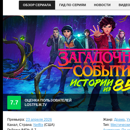
ОБЗОР СЕРИАЛА
ГИД ПО СЕРИЯМ
НОВОСТИ
ВИДЕ
ОЦЕНКА ПОЛЬЗОВАТЕЛЕЙ
7.7
LOSTFILM.TV
Премьера:
23 апреля 2026
Жанр:
Драма
,
У
Канал, Страна:
Netflix
(США)
Тип:
Мистически