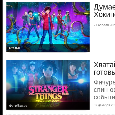
Думае
Хокин
27 апреля 2026
Статья
Хвата
готов
Фичуре
спин-
событ
02 декабря 202
Фото/Видео