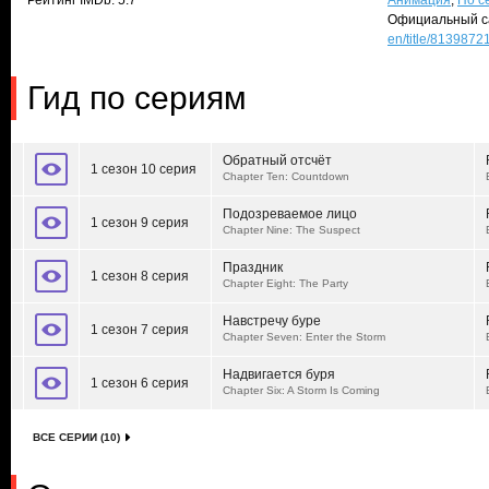
Рейтинг IMDb: 5.7
Анимация
,
По с
Официальный с
en/title/8139872
Гид по сериям
Обратный отсчёт
1 сезон 10 серия
Chapter Ten: Countdown
Подозреваемое лицо
1 сезон 9 серия
Chapter Nine: The Suspect
Праздник
1 сезон 8 серия
Chapter Eight: The Party
Навстречу буре
1 сезон 7 серия
Chapter Seven: Enter the Storm
Надвигается буря
1 сезон 6 серия
Chapter Six: A Storm Is Coming
ВСЕ СЕРИИ (10)