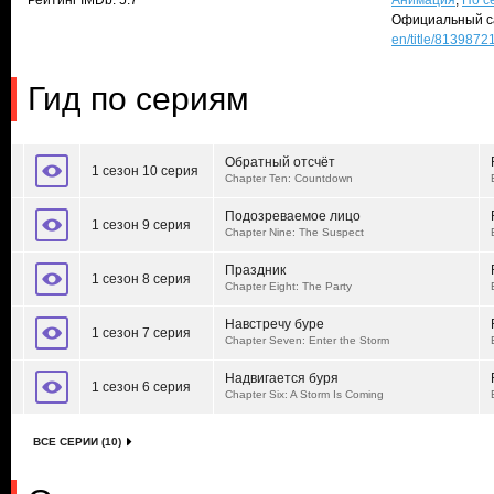
Рейтинг IMDb: 5.7
Анимация
,
По с
Официальный с
en/title/8139872
Гид по сериям
Обратный отсчёт
1 сезон 10 серия
Chapter Ten: Countdown
Подозреваемое лицо
1 сезон 9 серия
Chapter Nine: The Suspect
Праздник
1 сезон 8 серия
Chapter Eight: The Party
Навстречу буре
1 сезон 7 серия
Chapter Seven: Enter the Storm
Надвигается буря
1 сезон 6 серия
Chapter Six: A Storm Is Coming
ВСЕ СЕРИИ (10)