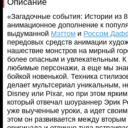
Описание
«Загадочные события: Истории из 8
анимационное дополнение к популя
выдуманной
Мэттом
и
Россом Даф
передовых средств анимации худо
нашествие монстров на мирный гор
более опасным и увлекательным. К
любимые персонажи, а еще мы зна
бойкой новенькой. Техника стилизо
делает мультсериал уникальным, н
Disney или Pixar, но при этом ярки
который отвечал шоураннер Эрик Ро
уже выученные уроки, а идет своим
этом он развивается между вторым
оригинала и отлично туда встраива