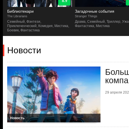
8.9
Библиотекари
Загадочные события
The Librarians
Stranger Things
Семейный, Фэнтези,
Драма, Семейный, Триллер, Ужа
Приключенческий, Комедия, Мистика,
Фантастика, Мистика
Боевик, Фантастика
Новости
Больш
компа
29 апреля 2026
Новость