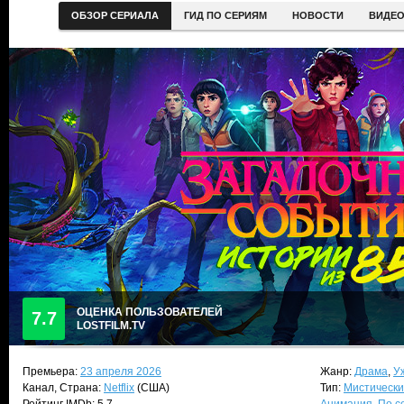
ОБЗОР СЕРИАЛА
ГИД ПО СЕРИЯМ
НОВОСТИ
ВИДЕ
ОЦЕНКА ПОЛЬЗОВАТЕЛЕЙ
7.7
LOSTFILM.TV
Премьера:
23 апреля 2026
Жанр:
Драма
,
У
Канал, Страна:
Netflix
(США)
Тип:
Мистически