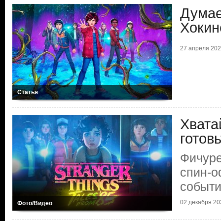
Думае
Хокин
27 апреля 2026
Статья
Хвата
готов
Фичуре
спин-
событ
02 декабря 202
Фото/Видео