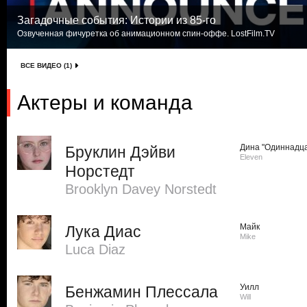
Загадочные события: Истории из 85-го
Озвученная фичуретка об анимационном спин-оффе. LostFilm.TV
ВСЕ ВИДЕО (1)
Актеры и команда
Дина "Одиннадца
Бруклин Дэйви
Eleven
Норстедт
Brooklyn Davey Norstedt
Майк
Лука Диас
Mike
Luca Diaz
Уилл
Бенжамин Плессала
Will