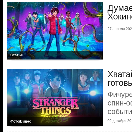
Думае
Хокин
27 апреля 2026
Статья
Хвата
готов
Фичуре
спин-
событ
02 декабря 202
Фото/Видео