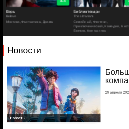
8.9
Библиотекари
Загадочные события
The Librarians
Stranger Things
Семейный, Фэнтези,
Драма, Семейный, Триллер, Ужа
Приключенческий, Комедия, Мистика,
Фантастика, Мистика
Боевик, Фантастика
Новости
Больш
компа
29 апреля 2026
Новость