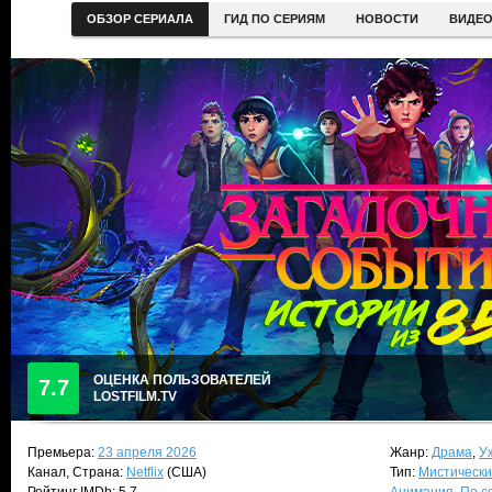
ОБЗОР СЕРИАЛА
ГИД ПО СЕРИЯМ
НОВОСТИ
ВИДЕ
ОЦЕНКА ПОЛЬЗОВАТЕЛЕЙ
7.7
LOSTFILM.TV
Премьера:
23 апреля 2026
Жанр:
Драма
,
У
Канал, Страна:
Netflix
(США)
Тип:
Мистически