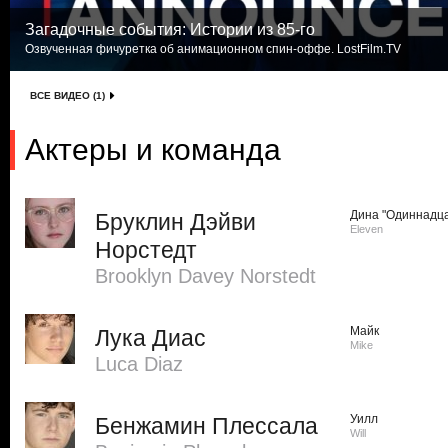
Загадочные события: Истории из 85-го
Озвученная фичуретка об анимационном спин-оффе. LostFilm.TV
ВСЕ ВИДЕО (1)
Актеры и команда
Дина "Одиннадца
Бруклин Дэйви
Eleven
Норстедт
Brooklyn Davey Norstedt
Майк
Лука Диас
Mike
Luca Diaz
Уилл
Бенжамин Плессала
Will