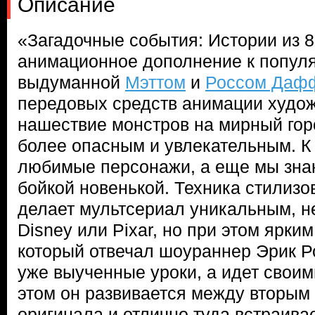
Описание
«Загадочные события: Истории из 8
анимационное дополнение к популя
выдуманной
Мэттом
и
Россом Даф
передовых средств анимации худо
нашествие монстров на мирный гор
более опасным и увлекательным. К
любимые персонажи, а еще мы зна
бойкой новенькой. Техника стилизо
делает мультсериал уникальным, н
Disney или Pixar, но при этом ярки
который отвечал шоураннер Эрик Ро
уже выученные уроки, а идет своим
этом он развивается между вторым
оригинала и отлично туда встраива