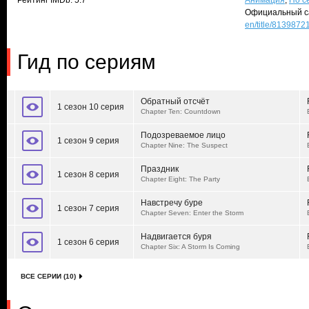
Рейтинг IMDb: 5.7
Анимация
,
По с
Официальный с
en/title/8139872
Гид по сериям
Обратный отсчёт
1 сезон 10 серия
Chapter Ten: Countdown
Подозреваемое лицо
1 сезон 9 серия
Chapter Nine: The Suspect
Праздник
1 сезон 8 серия
Chapter Eight: The Party
Навстречу буре
1 сезон 7 серия
Chapter Seven: Enter the Storm
Надвигается буря
1 сезон 6 серия
Chapter Six: A Storm Is Coming
ВСЕ СЕРИИ (10)