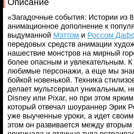
Описание
«Загадочные события: Истории из 8
анимационное дополнение к популя
выдуманной
Мэттом
и
Россом Даф
передовых средств анимации худо
нашествие монстров на мирный гор
более опасным и увлекательным. К
любимые персонажи, а еще мы зна
бойкой новенькой. Техника стилизо
делает мультсериал уникальным, н
Disney или Pixar, но при этом ярки
который отвечал шоураннер Эрик Ро
уже выученные уроки, а идет своим
этом он развивается между вторым
оригинала и отлично туда встраива