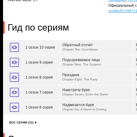
Рейтинг IMDb: 5.7
Анимация
,
По с
Официальный с
en/title/8139872
Гид по сериям
Обратный отсчёт
1 сезон 10 серия
Chapter Ten: Countdown
Подозреваемое лицо
1 сезон 9 серия
Chapter Nine: The Suspect
Праздник
1 сезон 8 серия
Chapter Eight: The Party
Навстречу буре
1 сезон 7 серия
Chapter Seven: Enter the Storm
Надвигается буря
1 сезон 6 серия
Chapter Six: A Storm Is Coming
ВСЕ СЕРИИ (10)