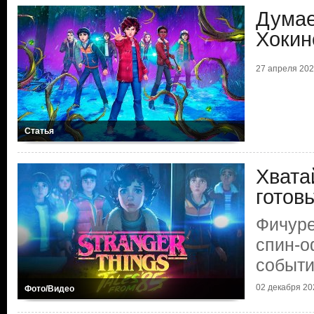
Думае
Хокин
27 апреля 2026
Статья
Хвата
готов
Фичуре
спин-
событ
02 декабря 202
Фото/Видео