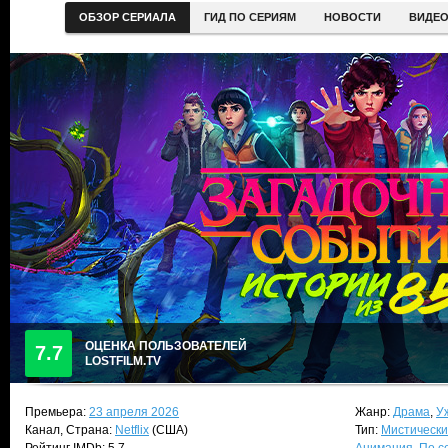
ОБЗОР СЕРИАЛА
ГИД ПО СЕРИЯМ
НОВОСТИ
ВИДЕ
ОЦЕНКА ПОЛЬЗОВАТЕЛЕЙ
7.7
LOSTFILM.TV
Премьера:
23 апреля 2026
Жанр:
Драма
,
У
Канал, Страна:
Netflix
(США)
Тип:
Мистически