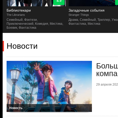
8.9
Библиотекари
Загадочные события
The Librarians
Stranger Things
Семейный, Фэнтези,
Драма, Семейный, Триллер, Ужа
Приключенческий, Комедия, Мистика,
Фантастика, Мистика
Боевик, Фантастика
Новости
Больш
компа
29 апреля 2026
Новость