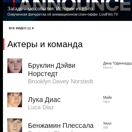
Загадочные события: Истории из 85-го
Озвученная фичуретка об анимационном спин-оффе. LostFilm.TV
ВСЕ ВИДЕО (1)
Актеры и команда
Дина "Одиннадца
Бруклин Дэйви
Eleven
Норстедт
Brooklyn Davey Norstedt
Майк
Лука Диас
Mike
Luca Diaz
Уилл
Бенжамин Плессала
Will