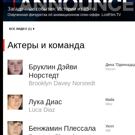
Загадочные события: Истории из 85-го
Озвученная фичуретка об анимационном спин-оффе. LostFilm.TV
ВСЕ ВИДЕО (1)
Актеры и команда
Дина "Одиннадца
Бруклин Дэйви
Eleven
Норстедт
Brooklyn Davey Norstedt
Майк
Лука Диас
Mike
Luca Diaz
Уилл
Бенжамин Плессала
Will