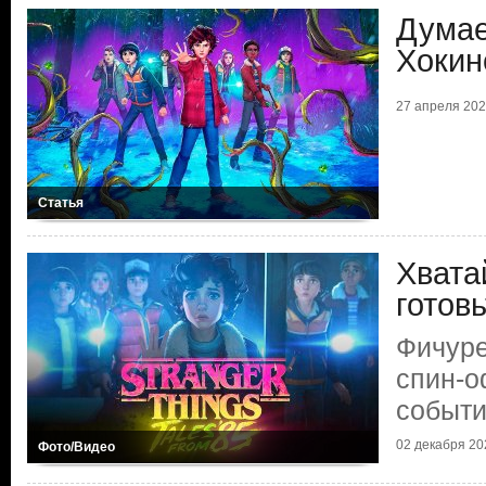
Думае
Хокин
27 апреля 2026
Статья
Хвата
готов
Фичуре
спин-
событ
02 декабря 202
Фото/Видео