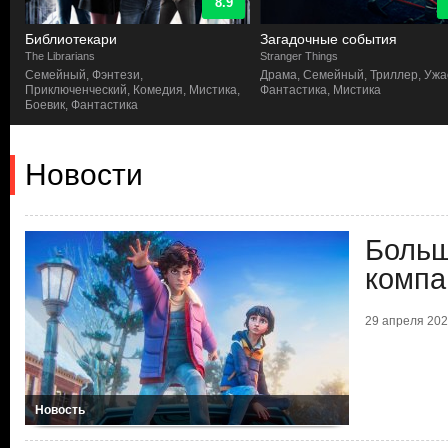
8.9
Библиотекари
Загадочные события
The Librarians
Stranger Things
Семейный, Фэнтези,
Драма, Семейный, Триллер, Ужа
Приключенческий, Комедия, Мистика,
Фантастика, Мистика
Боевик, Фантастика
Новости
Больш
компа
29 апреля 2026
Новость