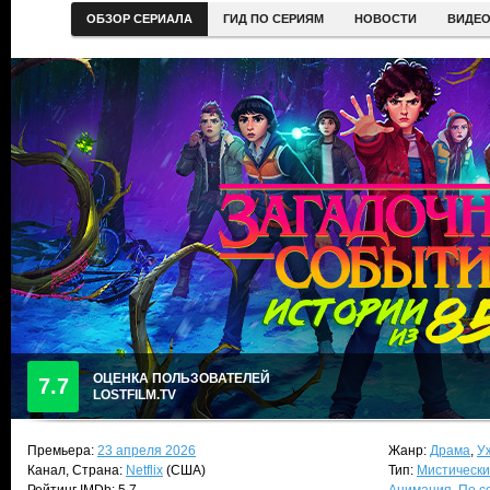
ОБЗОР СЕРИАЛА
ГИД ПО СЕРИЯМ
НОВОСТИ
ВИДЕ
ОЦЕНКА ПОЛЬЗОВАТЕЛЕЙ
7.7
LOSTFILM.TV
Премьера:
23 апреля 2026
Жанр:
Драма
,
У
Канал, Страна:
Netflix
(США)
Тип:
Мистически