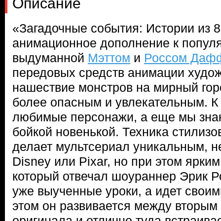
Описание
«Загадочные события: Истории из 8
анимационное дополнение к популя
выдуманной
Мэттом
и
Россом Даф
передовых средств анимации худо
нашествие монстров на мирный гор
более опасным и увлекательным. К
любимые персонажи, а еще мы зна
бойкой новенькой. Техника стилизо
делает мультсериал уникальным, н
Disney или Pixar, но при этом ярки
который отвечал шоураннер Эрик Ро
уже выученные уроки, а идет своим
этом он развивается между вторым
оригинала и отлично туда встраива