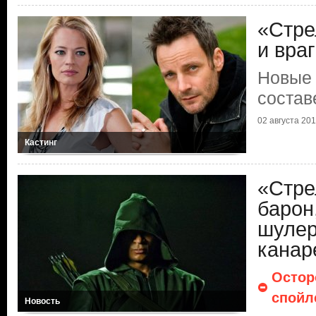
«Стре
и вра
Новые 
состав
02 августа 20
Кастинг
«Стре
барон
шулер
канар
Остор
спойл
Новость