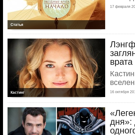
17 февраля 2
Статья
Лэнгф
загля
врата
Кастин
вселен
16 октября 20
Кастинг
«Леге
дня»:
одног