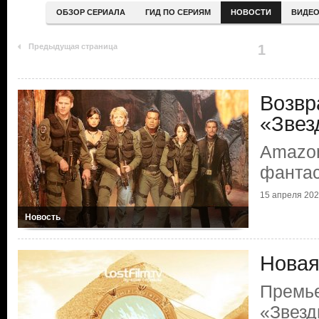
ОБЗОР СЕРИАЛА
ГИД ПО СЕРИЯМ
НОВОСТИ
ВИДЕ
Предыдущая страница
1
Возвр
«Звез
Amazo
фантас
15 апреля 20
Новость
Новая
Премь
«Звезд