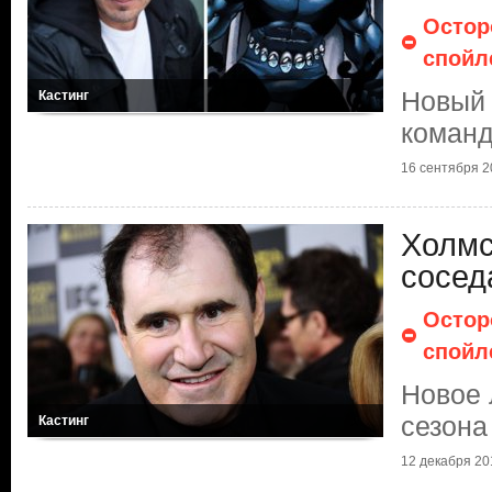
Остор
спойл
Новый 
Кастинг
команд
16 сентября 2
Холмс
сосед
Остор
спойл
Новое 
сезона
Кастинг
12 декабря 20