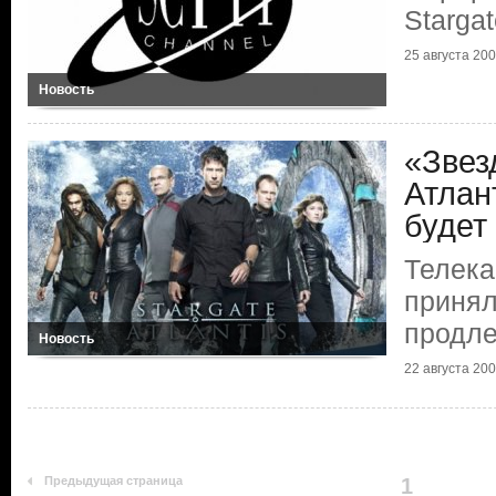
Starga
25 августа 20
Новость
«Звез
Атлан
будет
Телека
принял
продле
Новость
22 августа 20
Предыдущая страница
1