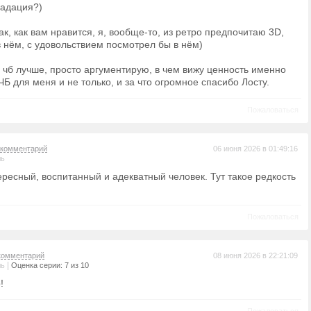
радация?)
ак, как вам нравится, я, вообще-то, из ретро предпочитаю 3D,
в нём, с удовольствием посмотрел бы в нём)
 чб лучше, просто аргументирую, в чем вижу ценность именно
ЧБ для меня и не только, и за что огромное спасибо Лосту.
Пожаловаться
комментарий
06 июня 2026 в 01:49:16
ль
ересный, воспитанный и адекватный человек. Тут такое редкость
Пожаловаться
комментарий
08 июня 2026 в 22:21:09
|
ль
Оценка серии: 7 из 10
!