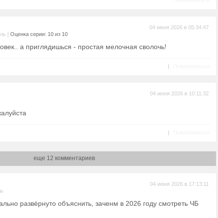
Пожаловаться
04 июня 2026 в 05:34:47
|
ель
Оценка серии: 10 из 10
овек.. а приглядишься - простая мелочная сволочь!
|
Пожаловаться
04 июня 2026 в 10:11:32
жалуйста
|
Пожаловаться
еще 12 комментариев
04 июня 2026 в 17:13:11
ль
льно развёрнуто объяснить, заченм в 2026 году смотреть ЧБ