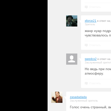
Ответить
xforce21
в ответ на
Зритель
жанр нуар подр
чувствовалось 
Ответить
swedcx2
в ответ на
Заслуженный зрите
Но ведь при по
атмосферу.
Ответить
zasadadada
Заслуженный зритель
Голос очень странный, в