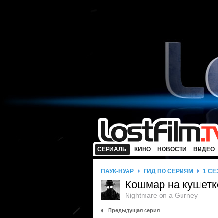
СЕРИАЛЫ
КИНО
НОВОСТИ
ВИДЕО
ПАУК-НУАР
ГИД ПО СЕРИЯМ
1 СЕ
Кошмар на кушетк
Nightmare on a Gurney
Предыдущая серия