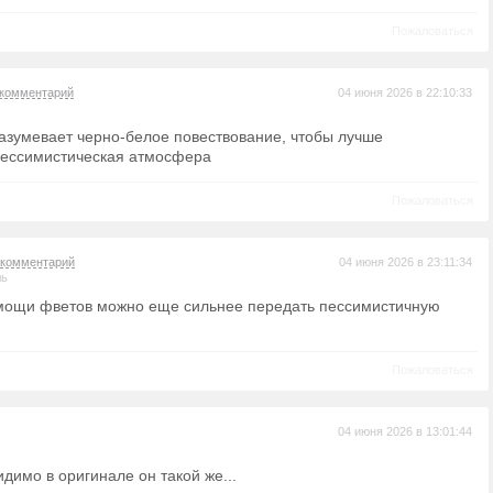
Пожаловаться
комментарий
04 июня 2026 в 22:10:33
азумевает черно-белое повествование, чтобы лучше
пессимистическая атмосфера
Пожаловаться
комментарий
04 июня 2026 в 23:11:34
ль
мощи фветов можно еще сильнее передать пессимистичную
Пожаловаться
04 июня 2026 в 13:01:44
идимо в оригинале он такой же...