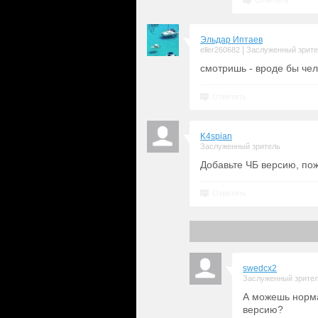
Ответить
Эльдар Иптаев
|
eller260682
Заслуженный зрит
смотришь - вроде бы чел
Ответить
K4spian
Заслуженный зритель
Добавьте ЧБ версию, по
Ответить
swedcx2
Заслуженный зрите
А можешь норма
версию?