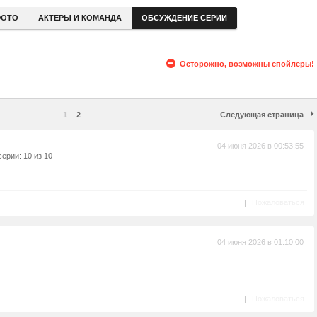
ОТО
АКТЕРЫ И КОМАНДА
ОБСУЖДЕНИЕ СЕРИИ
Осторожно, возможны спойлеры!
1
2
Следующая страница
04 июня 2026 в 00:53:55
ерии: 10 из 10
|
Пожаловаться
04 июня 2026 в 01:10:00
|
Пожаловаться