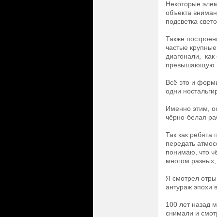
Некоторые элем
объекта вниман
подсветка свето
Также построени
частые крупные
диагонали, как
превышающую ш
Всё это и форм
одни ностальгир
Именно этим, о
чёрно-белая ра
Так как ребята
передать атмосф
понимаю, что чё
многом разных,
Я смотрел отрыв
антураж эпохи 
100 лет назад 
снимали и смотр