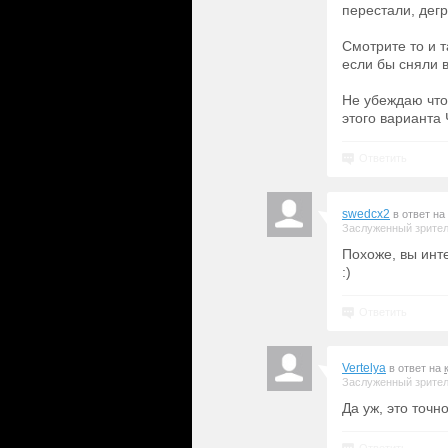
перестали, дег
Смотрите то и т
если бы сняли 
Не убеждаю что
этого варианта 
Ответить
swedcx2
в ответ на
Заслуженный зрите
Похоже, вы инт
:)
Ответить
Vertelya
в ответ на
Заслуженный зрите
Да уж, это точно