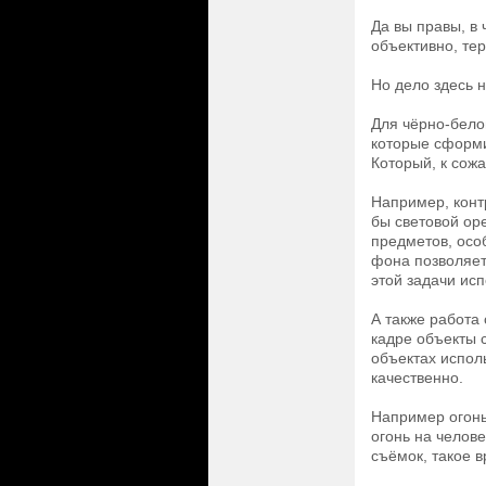
Да вы правы, в
объективно, тер
Но дело здесь н
Для чёрно-бело
которые сформи
Который, к сож
Например, контр
бы световой ор
предметов, осо
фона позволяет
этой задачи исп
А также работа
кадре объекты 
объектах испол
качественно.
Например огонь
огонь на челове
съёмок, такое 