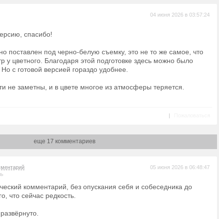
04 июня 2026 в 03:57:24
ерсию, спасибо!
о поставлен под черно-белую съемку, это не то же самое, что
тр у цветного. Благодаря этой подготовке здесь можно было
 Но с готовой версией гораздо удобнее.
ти не заметны, и в цвете многое из атмосферы теряется.
|
Пожаловаться
еще 17 комментариев
мментарий
05 июня 2026 в 06:48:47
ль
ческий комментарий, без опускания себя и собеседника до
о, что сейчас редкость.
 развёрнуто.