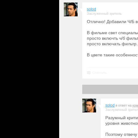
solod
Заслуженный зритель
Отлично! Добавили Ч/Б в
В фильме свет специальн
просто включть ч/б филь
просто включать фильтр.
В цвете такие особеннос
Ответить
solod
в ответ на
ко
Заслуженный зрите
Разумный крити
уровня животног
Поэтому отвечу