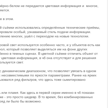
 чёрно-белом не передается цветовая информация и многое,
яется.
е в этом.
й съёмки использовались определённые технические приёмы,
ровали особый, узнаваемый стиль подачи информации.
алению многих, ушёл с переходом на новые технологии.
овой свет используется особенно часто, и у объектов есть как
еол, который позволяет выделяться им на фоне других
бенно в темных сценах. В цветной съёмке отличить объект от
 цветовая информация, в чб она отсутствует и для решения
ользуется свет.
 с динамическим диапазоном, что позволяет увязать в одном
с несовместимыми по яркости параметрами. Ранее на ярких
ьзовался ряд фильтров, что здесь тоже сымитировано
 или пламя. Как здесь в первой серии именно в чб показан
ке - это просто шедевр. В то время, без комбинированных
вряд ли было бы возможно.