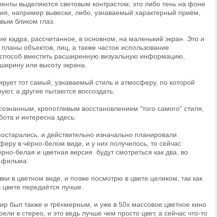
енты выделяются световым контрастом, это либо тень на фоне
ия, например вывески, либо, узнаваемый характерный приём,
вым бликом глаз.
е кадра, рассчитанное, в основном, на маленький экран. Это и
 планы объектов, лиц, а также частое использование
 способ вместить расширенную визуальную информацию,
ирину или высоту экрана.
ирует тот самый, узнаваемый стиль и атмосферу, по которой
уют, а другие пытаются воссоздать.
сознанным, кропотливым восстановлением "того самого" стиля,
бота и интересна здесь.
 постарались, и действительно изначально планировали
еру в чёрно-белом виде, и у них получилось, то сейчас
рно-белая и цветная версия будут смотреться как два, во
 фильма.
ки в цветном виде, и позже посмотрю в цвете целиком, так как
в цвете передаётся лучше.
мир был также и трёхмерным, и уже в 50х массовое цветное кино
ели в стерео, и это ведь лучше чем просто цвет, а сейчас что-то