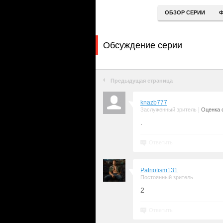
ОБЗОР СЕРИИ
Ф
Обсуждение серии
Предыдущая страница
knazb777
|
Заслуженный зритель
Оценка с
.
Ответить
Patriotism131
Постоянный зритель
2
Ответить