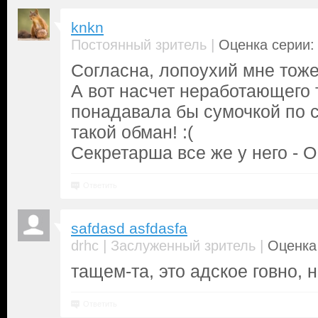
knkn
|
Постоянный зритель
Оценка серии: 
Согласна, лопоухий мне тоже
А вот насчет неработающего 
понадавала бы сумочкой по с
такой обман! :(
Секретарша все же у него - О
Ответить
safdasd asfdasfa
|
|
drhc
Заслуженный зритель
Оценка 
тащем-та, это адское говно,
Ответить