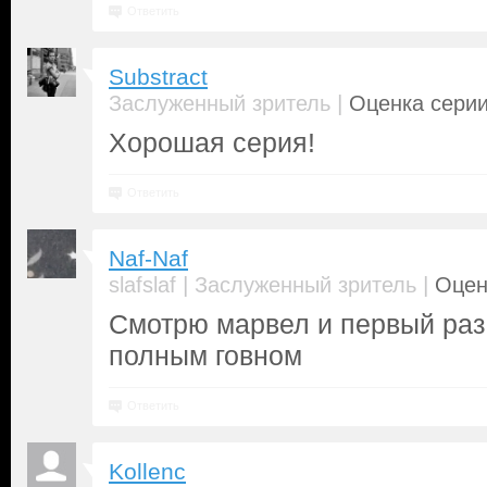
Ответить
Substract
|
Заслуженный зритель
Оценка серии
Хорошая серия!
Ответить
Naf-Naf
|
|
slafslaf
Заслуженный зритель
Оцен
Смотрю марвел и первый раз 
полным говном
Ответить
Kollenc