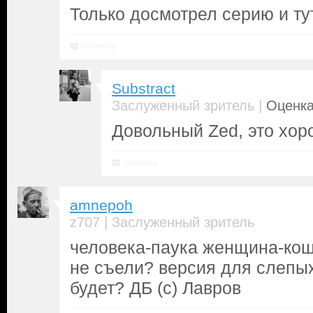
Только досмотрел серию и ту
Ответить
Substract
|
Заслуженный зритель
Оценка
Довольный Zed, это хоро
Ответить
amnepoh
|
z707
Заслуженный зритель
человека-паука женщина-кош
не съели? версия для слепы
будет? ДБ (с) Лавров