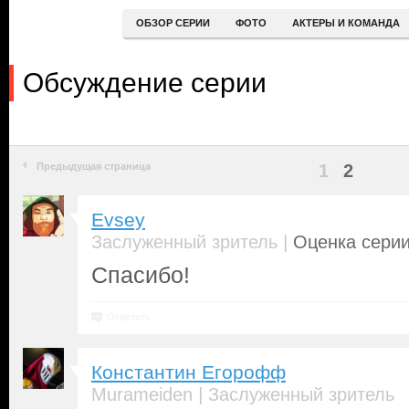
ОБЗОР СЕРИИ
ФОТО
АКТЕРЫ И КОМАНДА
Обсуждение серии
Предыдущая страница
1
2
Evsey
|
Заслуженный зритель
Оценка серии
Спасибо!
Ответить
Константин Егорофф
|
Murameiden
Заслуженный зритель