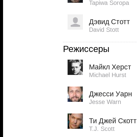
Tapiwa Soropa
Дэвид Стотт
David Stott
Режиссеры
Майкл Херст
Michael Hurst
Джесси Уарн
Jesse Warn
Ти Джей Скотт
T.J. Scott