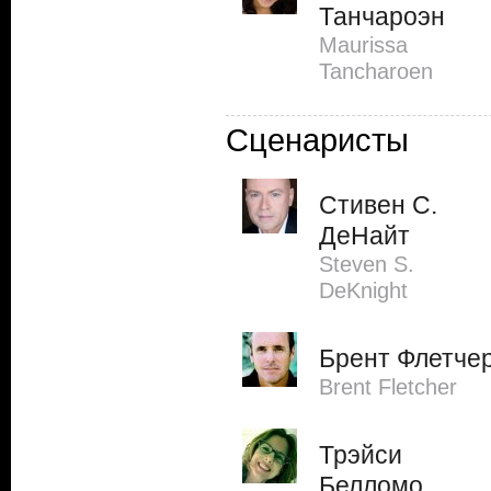
Танчароэн
Maurissa
Tancharoen
Сценаристы
Стивен С.
ДеНайт
Steven S.
DeKnight
Брент Флетче
Brent Fletcher
Трэйси
Белломо