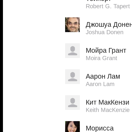
Robert G. Tapert
Джошуа Доне
Joshua Donen
Мойра Грант
Moira Grant
Аарон Лам
Aaron Lam
Кит МакКензи
Keith MacKenzie
Морисса