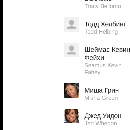
Tracy Bellomo
Тодд Хелбинг
Todd Helbing
Шеймас Кеви
Фейхи
Seamus Kevin
Fahey
Миша Грин
Misha Green
Джед Уидон
Jed Whedon