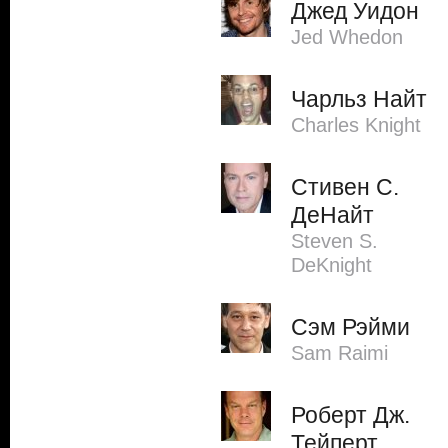
Джед Уидон
Jed Whedon
Чарльз Найт
Charles Knight
Стивен С.
ДеНайт
Steven S.
DeKnight
Сэм Рэйми
Sam Raimi
Роберт Дж.
Тейперт