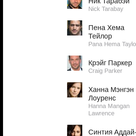
Ник Тарабэй
Nick Tarabay
Пена Хема
Тейлор
Pana Hema Taylo
Крэйг Паркер
Craig Parker
Ханна Мэнгэн
Лоуренс
Hanna Mangan
Lawrence
Синтия Аддай