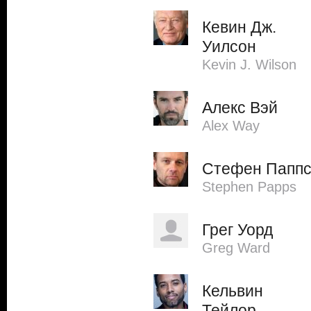
Кевин Дж.
Уилсон
Kevin J. Wilson
Алекс Вэй
Alex Way
Стефен Папп
Stephen Papps
Грег Уорд
Greg Ward
Кельвин
Тейлор