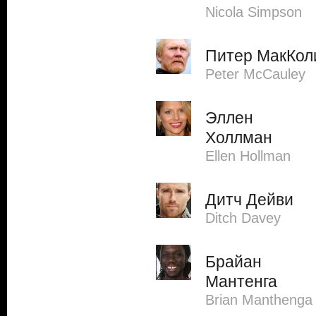
Nicola Simpson
Питер МакКол
Peter McCauley
Эллен
Холлман
Ellen Hollman
Дитч Дейви
Ditch Davey
Брайан
Мантенга
Brian Manthenga