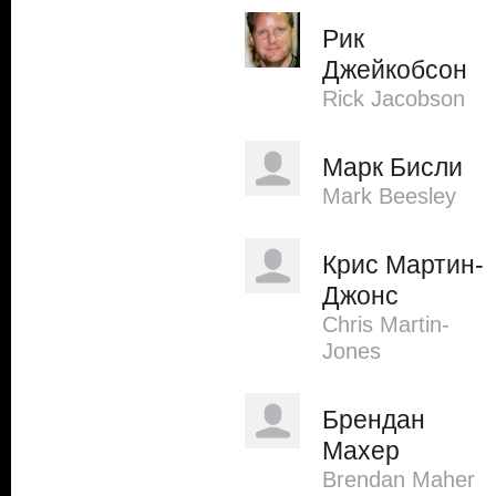
Рик
Джейкобсон
Rick Jacobson
Марк Бисли
Mark Beesley
Крис Мартин-
Джонс
Chris Martin-
Jones
Брендан
Махер
Brendan Maher