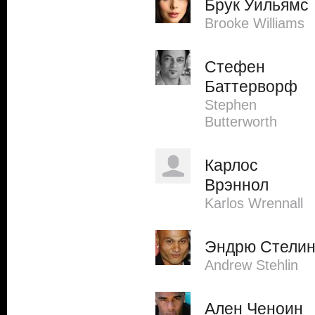
Брук Уильямс
Brooke Williams
Стефен
Баттерворф
Stephen
Butterworth
Карлос
Врэннол
Karlos Wrennall
Эндрю Стели
Andrew Stehlin
Ален Ченоин