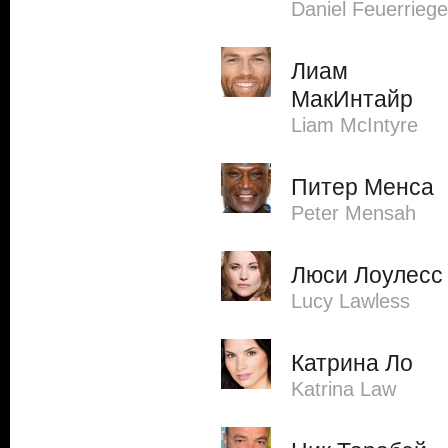
Daniel Feuerriege
Лиам
МакИнтайр
Liam McIntyre
Питер Менса
Peter Mensah
Люси Лоулесс
Lucy Lawless
Катрина Ло
Katrina Law