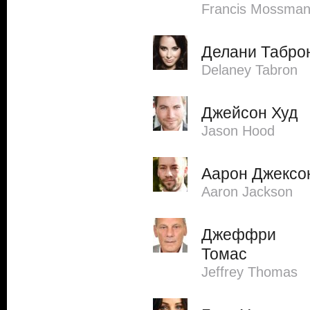
Francis Mossma
Делани Табро
Delaney Tabron
Джейсон Худ
Jason Hood
Аарон Джексо
Aaron Jackson
Джеффри
Томас
Jeffrey Thomas