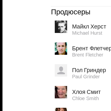
Продюсеры
Майкл Херст
Michael Hurst
Брент Флетче
Brent Fletcher
Пол Гриндер
Paul Grinder
Хлоя Смит
Chloe Smith