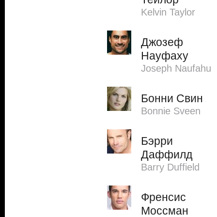
Kelvin Taylor
Джозеф
Науфаху
Joseph Naufahu
Бонни Свин
Bonnie Sveen
Бэрри
Даффилд
Barry Duffield
Френсис
Моссман