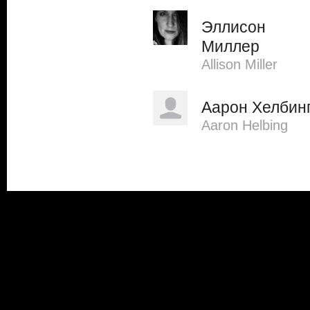
Эллисон
Миллер
Allison Miller
Аарон Хелбин
Aaron Helbing