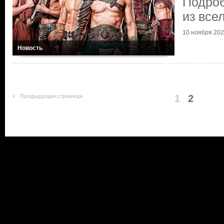
Подроб
из все
10 ноября 20
Новость
Предыдущая страница
1
2