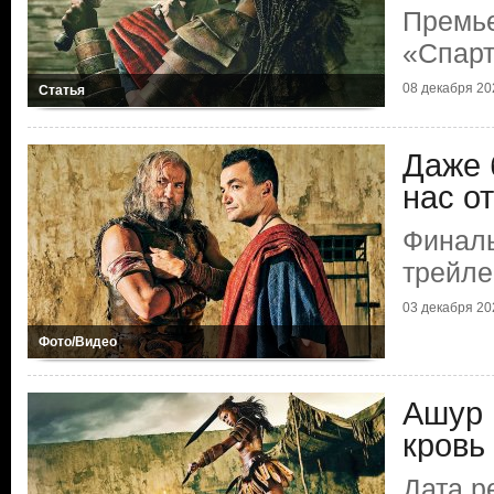
Премь
«Спарт
08 декабря 20
Статья
Даже 
нас о
Финал
трейл
03 декабря 20
Фото/Видео
Ашур 
кровь
Дата р