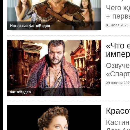
Чего ж
+ перв
01 июля 2025
Интервью, Фото/Видео
«Что 
импер
Озвуче
«Спарт
29 января 202
Фото/Видео
Красо
Кастин