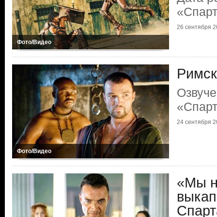
«Спарт
26 сентября 2
Фото/Видео
Римск
Озвуче
«Спарт
24 сентября 2
Фото/Видео
«Мы н
выкап
Спарт