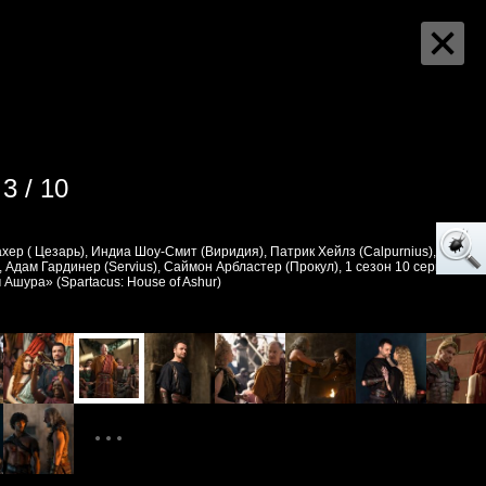
3 / 10
хер ( Цезарь), Индиа Шоу-Смит (Виридия), Патрик Хейлз (Calpurnius), Жак
, Адам Гардинер (Servius), Саймон Арбластер (Прокул), 1 сезон 10 серия,
 Ашура» (Spartacus: House of Ashur)