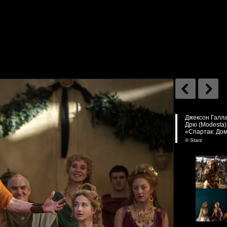
Джексон Галла
Дрю (Modesta)
«Спартак: Дом
© Starz