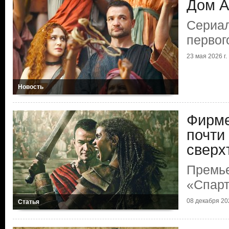
Дом А
Сериал
первог
23 мая 2026 г.
Новость
Фирме
почти
сверх
Премь
«Спарт
08 декабря 202
Статья