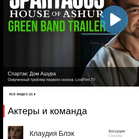
Спартак: Дом Ашура
Озвученный трейлер первого сезона. LostFilm.TV
ВСЕ ВИДЕО (3)
Актеры и команда
Коссуция
Клаудия Блэк
Cossutia