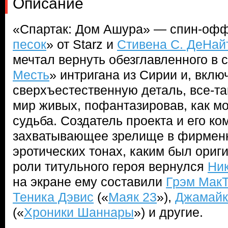
Описание
«Спартак: Дом Ашура» — спин-офф
песок
» от Starz и
Стивена С. ДеНай
мечтал вернуть обезглавленного в 
Месть
» интригана из Сирии и, вклю
сверхъестественную деталь, все-т
мир живых, пофантазировав, как мо
судьба. Создатель проекта и его к
захватывающее зрелище в фирменн
эротических тонах, каким был ориг
роли титульного героя вернулся
Ни
на экране ему составили
Грэм Мак
Теника Дэвис
(«
Маяк 23
»),
Джамайк
(«
Хроники Шаннары
») и другие.