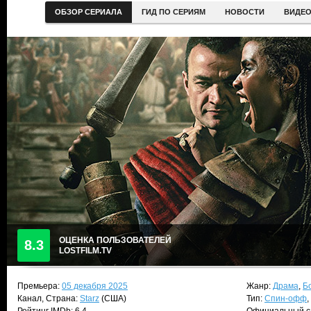
ОБЗОР СЕРИАЛА
ГИД ПО СЕРИЯМ
НОВОСТИ
ВИДЕ
ОЦЕНКА ПОЛЬЗОВАТЕЛЕЙ
8.3
LOSTFILM.TV
Премьера:
05 декабря 2025
Жанр:
Драма
,
Б
Канал, Страна:
Starz
(США)
Тип:
Спин-офф
,