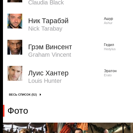
Claudia Black
Ашур
Ник Тарабэй
Ashur
Nick Tarabay
Гедил
Грэм Винсент
Hedylus
Graham Vincent
Эратон
Луис Хантер
Erato
Louis Hunter
ВЕСЬ СПИСОК (52)
Фото