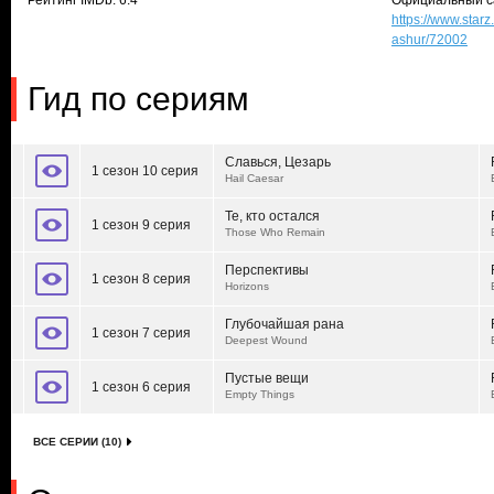
Рейтинг IMDb: 6.4
Официальный с
https://www.star
ashur/72002
Гид по сериям
Славься, Цезарь
1 сезон 10 серия
Hail Caesar
Те, кто остался
1 сезон 9 серия
Those Who Remain
Перспективы
1 сезон 8 серия
Horizons
Глубочайшая рана
1 сезон 7 серия
Deepest Wound
Пустые вещи
1 сезон 6 серия
Empty Things
ВСЕ СЕРИИ (10)