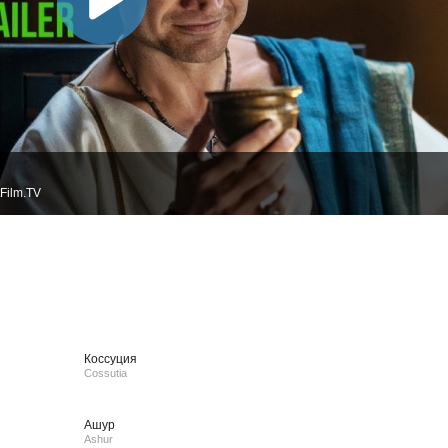
Film.TV
Коссуция
Cossutia
Ашур
Ashur