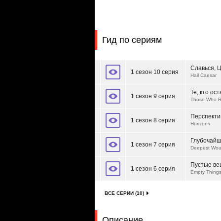
Гид по сериям
Славься, 
1 сезон 10 серия
Hail Caesar
Те, кто ос
1 сезон 9 серия
Those Who 
Перспект
1 сезон 8 серия
Horizons
Глубочайш
1 сезон 7 серия
Deepest Wo
Пустые в
1 сезон 6 серия
Empty Thing
ВСЕ СЕРИИ (10)
Описание