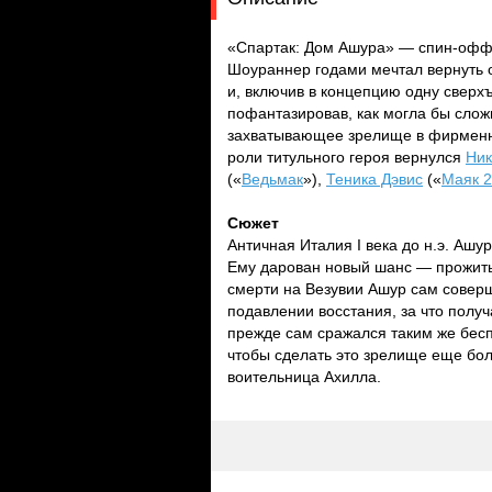
«Спартак: Дом Ашура» — спин-офф
Шоураннер годами мечтал вернуть о
и, включив в концепцию одну сверх
пофантазировав, как могла бы слож
захватывающее зрелище в фирменны
роли титульного героя вернулся
Ник
(«
Ведьмак
»),
Теника Дэвис
(«
Маяк 
Сюжет
Античная Италия I века до н.э. Ашу
Ему дарован новый шанс — прожить 
смерти на Везувии Ашур сам соверш
подавлении восстания, за что получ
прежде сам сражался таким же бес
чтобы сделать это зрелище еще бол
воительница Ахилла.