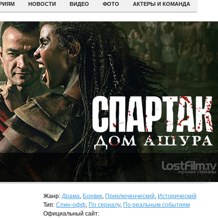
ЕРИЯМ
НОВОСТИ
ВИДЕО
ФОТО
АКТЕРЫ И КОМАНДА
Жанр:
Драма
,
Боевик
,
Приключенческий
,
Исторический
Тип:
Спин-офф
,
По сериалу
,
По реальным событиям
Официальный сайт: