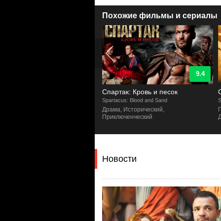
Похожие фильмы и сериалы
9.3
9.4
Спартак: Кровь и песок
e
Spartacus: Blood and Sand
S
а, Исторический
Драма, Исторический,
Приключенческий
Новости