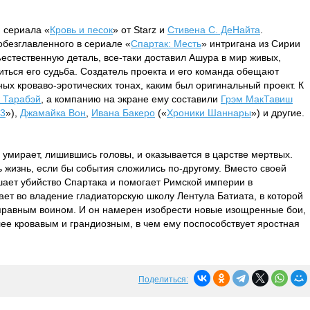
 сериала «
Кровь и песок
» от Starz и
Стивена С. ДеНайта
.
безглавленного в сериале «
Спартак: Месть
» интригана из Сирии
ъестественную деталь, все-таки доставил Ашура в мир живых,
иться его судьба. Создатель проекта и его команда обещают
х кроваво-эротических тонах, каким был оригинальный проект. К
 Тарабэй
, а компанию на экране ему составили
Грэм МакТавиш
23
»),
Джамайка Вон
,
Ивана Бакеро
(«
Хроники Шаннары
») и другие.
р умирает, лишившись головы, и оказывается в царстве мертвых.
жизнь, если бы события сложились по-другому. Вместо своей
ает убийство Спартака и помогает Римской империи в
ает во владение гладиаторскую школу Лентула Батиата, в которой
правным воином. И он намерен изобрести новые изощренные бои,
ее кровавым и грандиозным, в чем ему поспособствует яростная
Поделиться: