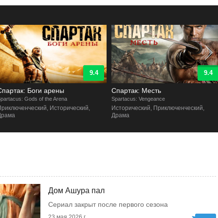
9.4
9.4
Спартак: Боги арены
Спартак: Месть
partacus: Gods of the Arena
Spartacus: Vengeance
Приключенческий, Исторический,
Исторический, Приключенческий,
Драма
Драма
Дом Ашура пал
Сериал закрыт после первого сезона
23 мая 2026 г.