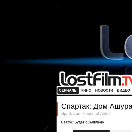
СЕРИАЛЫ
КИНО
НОВОСТИ
ВИДЕО
Спартак: Дом Ашур
Spartacus: House of Ashur
Статус: Будет объявлено