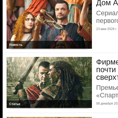
Дом А
Сериал
первог
23 мая 2026 г.
Новость
Фирме
почти
сверх
Премь
«Спарт
08 декабря 202
Статья