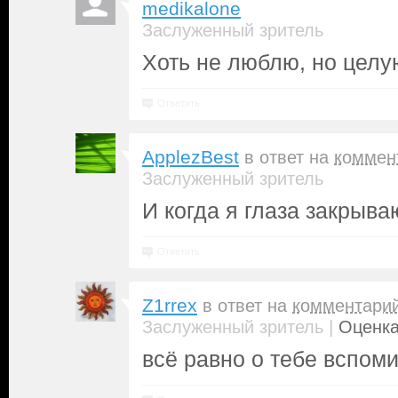
medikalone
Заслуженный зритель
Хоть не люблю, но целу
Ответить
ApplezBest
в ответ на
коммен
Заслуженный зритель
И когда я глаза закрываю
Ответить
Z1rrex
в ответ на
комментари
|
Заслуженный зритель
Оценка
всё равно о тебе вспом