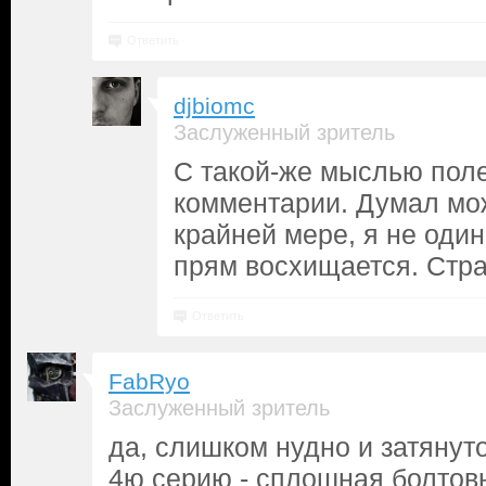
Ответить
djbiomc
Заслуженный зритель
С такой-же мыслью поле
комментарии. Думал мо
крайней мере, я не один
прям восхищается. Стра
Ответить
FabRyo
Заслуженный зритель
да, слишком нудно и затянуто
4ю серию - сплошная болтов