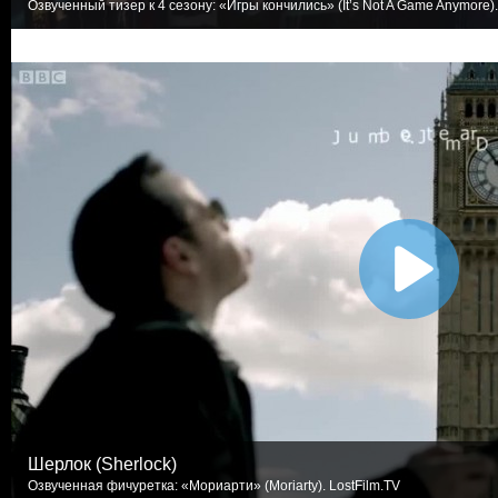
Озвученный тизер к 4 сезону: «Игры кончились» (It’s Not A Game Anymore).
Шерлок (Sherlock)
Озвученная фичуретка: «Мориарти» (Moriarty). LostFilm.TV