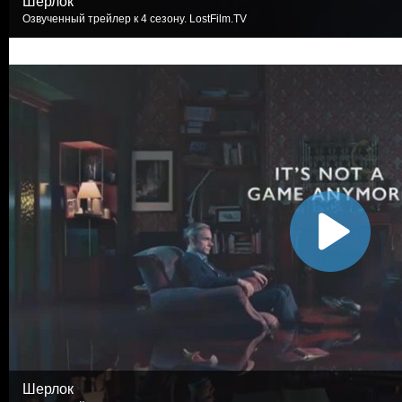
Шерлок
Озвученный трейлер к 4 сезону. LostFilm.TV
Шерлок