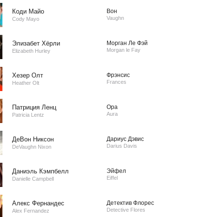
Коди Майо
Вон
Vaughn
Cody Mayo
Элизабет Хёрли
Морган Ле Фэй
Morgan le Fay
Elizabeth Hurley
Хезер Олт
Фрэнсис
Frances
Heather Olt
Патриция Ленц
Ора
Aura
Patricia Lentz
ДеВон Никсон
Дариус Дэвис
Darius Davis
DeVaughn Nixon
Даниэль Кэмпбелл
Эйфел
Eiffel
Danielle Campbell
Алекс Фернандес
Детектив Флорес
Detective Flores
Alex Fernandez