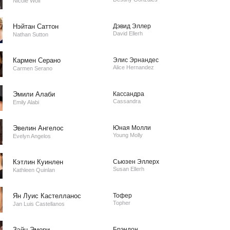
Nicole Wolf
Нэйтан Саттон
Дэвид Эллер
David Ellerh
Nathan Sutton
Кармен Серано
Элис Эрнандес
Alice Hernandez
Carmen Serano
Эмили Алаби
Кассандра
Cassandra
Emily Alabi
Эвелин Ангелос
Юная Молли
Young Molly
Evelyn Angelos
Кэтлин Куинлен
Сьюзен Эллерх
Susan Ellerh
Kathleen Quinlan
Ян Луис Кастелланос
Тофер
Topher
Jan Luis Castellanos
Зэйн Эмори
Брэндон