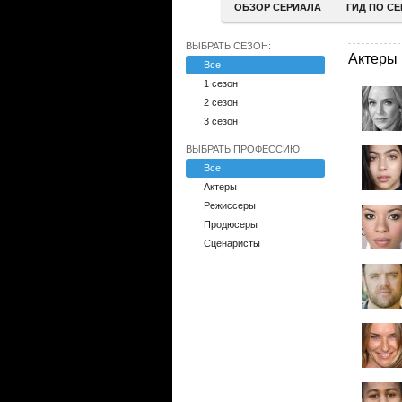
ОБЗОР СЕРИАЛА
ГИД ПО С
ВЫБРАТЬ СЕЗОН:
Актеры
Все
1 сезон
2 сезон
3 сезон
ВЫБРАТЬ ПРОФЕССИЮ:
Все
Актеры
Режиссеры
Продюсеры
Сценаристы