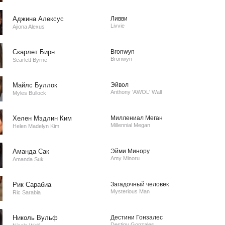
Аджина Алексус
Ливви
Livvie
Ajiona Alexus
Скарлет Бирн
Bronwyn
Bronwyn
Scarlett Byrne
Майлс Буллок
Эйвол
Anthony 'AWOL' Wall
Myles Bullock
Хелен Мэдлин Ким
Миллениал Меган
Millennial Megan
Helen Madelyn Kim
Аманда Сак
Эйми Минору
Amy Minoru
Amanda Suk
Рик Сарабиа
Загадочный человек
Mysterious Man
Ric Sarabia
Николь Вульф
Дестини Гонзалес
Destiny Gonzales