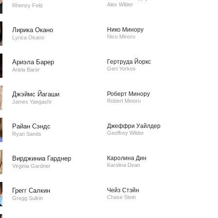
Alex Wilder
Rhenzy Feliz
Лирика Окано
Нико Минору
Nico Minoru
Lyrica Okano
Ариэла Барер
Гертруда Йоркс
Gert Yorkes
Ariela Barer
Джэймс Йагаши
Роберт Минору
Robert Minoru
James Yaegashi
Райан Сэндс
Джеффри Уайлдер
Geoffrey Wilder
Ryan Sands
Вирджиниа Гарднер
Каролина Дин
Karolina Dean
Virginia Gardner
Грегг Салкин
Чейз Стэйн
Chase Stein
Gregg Sulkin