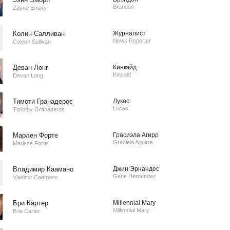
Brandon
Zayne Emory
Колин Салливан
Журналист
News Reporter
Coleen Sullivan
Деван Лонг
Кинкэйд
Kincaid
Devan Long
Тимоти Гранадерос
Лукас
Lucas
Timothy Granaderos
Марлен Форте
Грасиэла Агирр
Graciela Aguirre
Marlene Forte
Владимир Каамано
Джин Эрнандес
Gene Hernandez
Vladimir Caamano
Бри Картер
Millennial Mary
Millennial Mary
Brie Carter