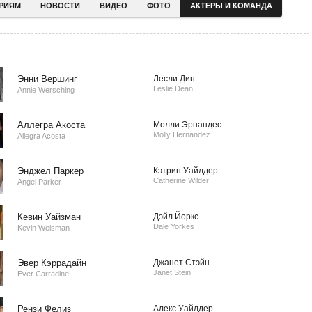
ЕРИЯМ
НОВОСТИ
ВИДЕО
ФОТО
АКТЕРЫ И КОМАНДА
Энни Вершинг
Лесли Дин
Leslie Dean
Annie Wersching
Аллегра Акоста
Молли Эрнандес
Molly Hernandez
Allegra Acosta
Энджел Паркер
Кэтрин Уайлдер
Catherine Wilder
Angel Parker
Кевин Уайзман
Дэйл Йоркс
Dale Yorkes
Kevin Weisman
Эвер Кэррадайн
Джанет Стэйн
Janet Stein
Ever Carradine
Рензи Фелиз
Алекс Уайлдер