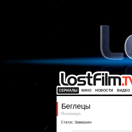
СЕРИАЛЫ
КИНО
НОВОСТИ
ВИДЕО
Беглецы
Runaways
Статус: Завершен