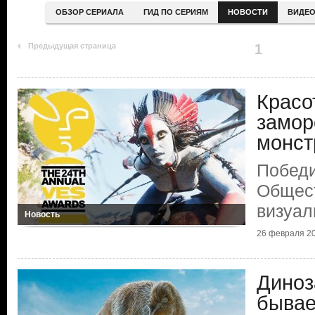
ОБЗОР СЕРИАЛА
ГИД ПО СЕРИЯМ
НОВОСТИ
ВИДЕ
Предыдущая страница
1
Красо
замор
монст
Победи
Общест
визуа
Новость
26 февраля 2
Диноз
бывае