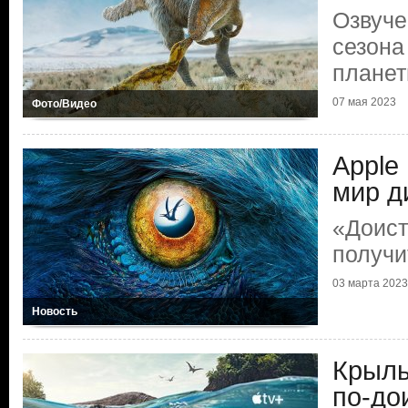
Озвуче
сезона
плане
07 мая 2023
Фото/Видео
Apple
мир д
«Доист
получи
03 марта 2023
Новость
Крыль
по-до