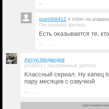
Ответить
guest68412
в ответ на
коммен
Постоянный зритель
Есть оказывается те, кт
Ответить
Артур Медведев
|
piro6kov
Заслуженный зритель
Классный сериал. Ну капец lo
пару месяцев с озвучкой
Ответить
еще 8 комментари