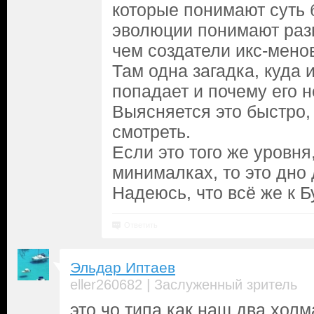
которые понимают суть 
эволюции понимают разв
чем создатели икс-мено
Там одна загадка, куда 
попадает и почему его н
Выясняется это быстро,
смотреть.
Если это того же уровня
минималках, то это дно 
Надеюсь, что всё же к Б
Ответить
Эльдар Иптаев
|
eller260682
Заслуженный зритель
это чо типа как наш два холм