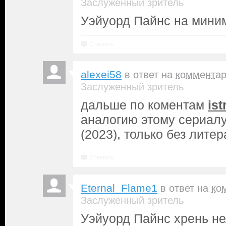
Заслуженный зритель
Уэйуорд Пайнс на мини
Ответить
alexei58
в ответ на
коммента
Заслуженный зритель
дальше по коментам
is
аналогию этому сериалу -
(2023), только без литер
Ответить
Eternal_Flame1
в ответ на
ко
Заслуженный зритель
Уэйуорд Пайнс хрень не