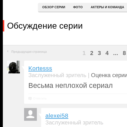
ОБЗОР СЕРИИ
ФОТО
АКТЕРЫ И КОМАНДА
Обсуждение серии
Предыдущая страница
1
2
3
4
...
8
Kortesss
|
Заслуженный зритель
Оценка серии
Весьма неплохой сериал
Ответить
alexei58
Заслуженный зритель