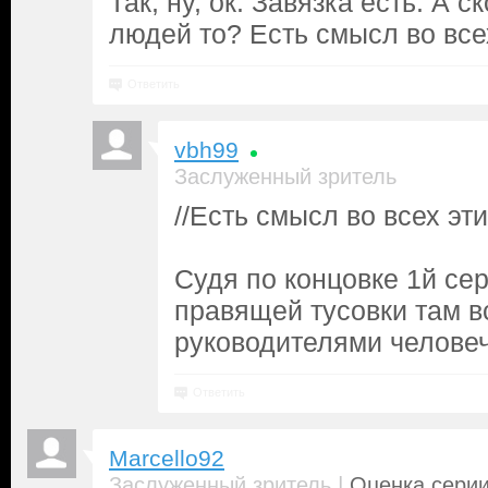
Так, ну, ок. Завязка есть. А с
людей то? Есть смысл во все
Ответить
vbh99
Заслуженный зритель
//Есть смысл во всех эт
Судя по концовке 1й сер
правящей тусовки там в
руководителями человеч
Ответить
Marcello92
|
Заслуженный зритель
Оценка серии