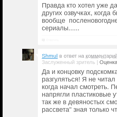
Правда кто хотел уже д
других озвучках, когда 
вообще посленовогодне
сериалы......
Ответить
Shmul
в ответ на
комментари
|
Заслуженный зритель
Оценка
Да и концовку подскомк
разгуляться! Я не читал
когда начал смотреть. 
напрягли пластиковые ут
так же в девяностых смо
рассвета" зная только чт