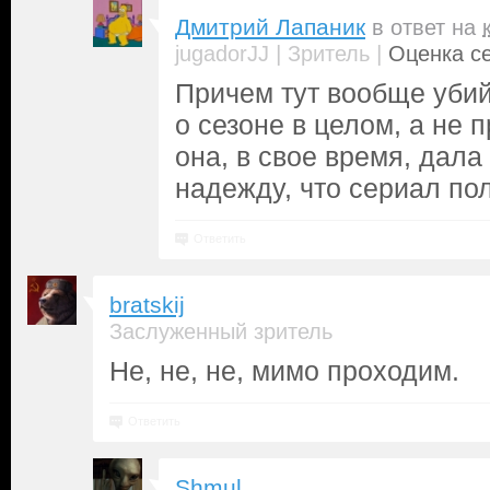
Дмитрий Лапаник
в ответ на
|
|
jugadorJJ
Зритель
Оценка се
Причем тут вообще уби
о сезоне в целом, а не 
она, в свое время, дал
надежду, что сериал по
Ответить
bratskij
Заслуженный зритель
Не, не, не, мимо проходим.
Ответить
Shmul