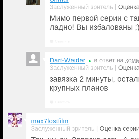
|
Заслуженный зритель
Оценка
Мимо первой серии с та
ладно! Вы избалованы ;)
Ответить
Dart-Weider
в ответ на
ком
|
Заслуженный зритель
Оценка
завязка 2 минуты, оста
крупных планов
Ответить
max7lostfilm
|
Заслуженный зритель
Оценка серии